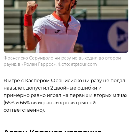
Франсиско Серундоло ни разу не выходил во второй
раунд в «Ролан Гаррос». Фото: atptour.com
В игре с Каспером Франисиско ни разу не подал
навылет, допустил 2 двойные ошибки и
примерно равно играл на первых и вторых мячах
(65% и 66% выигранных розыгрышей
соттветственно).