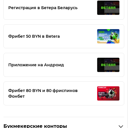
Регистрация в Бетера Беларусь
Фрибет 50 BYN в Betera
Приложение на Андроид
Фрибет 80 BYN и 80 фриспинов
Фонбет
Букмекерские конторы