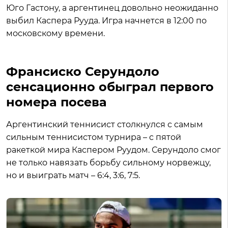
Юго Гастону, а аргентинец довольно неожиданно
выбил Каспера Рууда. Игра начнется в 12:00 по
московскому времени.
Франсиско Серундоло
сенсационно обыграл первого
номера посева
Аргентинский теннисист столкнулся с самым
сильным теннисистом турнира – c пятой
ракеткой мира Каспером Руудом. Серундоло смог
не только навязать борьбу сильному норвежцу,
но и выиграть матч – 6:4, 3:6, 7:5.