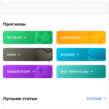
Прогнозы
ФУТБОЛ
БАСКЕТБОЛ
ММА
ХОККЕЙ
КИБЕРСПОРТ
ВСЕ ПРОГНОЗЫ
Лучшие статьи
БОЛЬШЕ