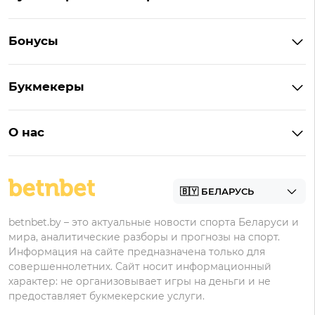
Букмекеры Беларуси
Бонусы
Букмекеры на Андроид
Кешбэк
Букмекеры с бонусом
Букмекеры
Бонус на депозит
Букмекеры с приложениями
Betera
Промокоды
БК для ставок на киберспорт
О нас
Фонбет
Фрибеты
БК для ставок на футбол
Контакты
Винлайн
Промокоды Фонбет
Марафонбет
Бонусы Бетера
betnbet.by – это актуальные новости спорта Беларуси и
Бонусы Винлайн
мира, аналитические разборы и прогнозы на спорт.
Информация на сайте предназначена только для
совершеннолетних. Сайт носит информационный
характер: не организовывает игры на деньги и не
предоставляет букмекерские услуги.