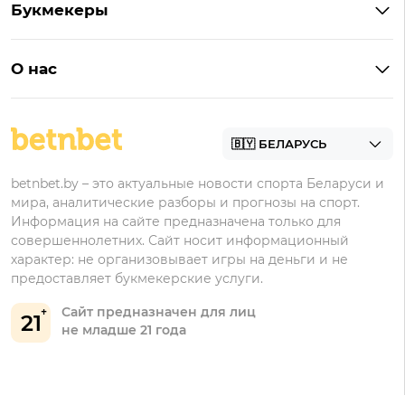
Букмекеры
Бонус на депозит
Букмекеры с приложениями
Betera
Промокоды
БК для ставок на киберспорт
О нас
Фонбет
Фрибеты
БК для ставок на футбол
Контакты
Винлайн
Промокоды Фонбет
Марафонбет
Бонусы Бетера
betnbet.by – это актуальные новости спорта Беларуси и
Бонусы Винлайн
мира, аналитические разборы и прогнозы на спорт.
Информация на сайте предназначена только для
совершеннолетних. Сайт носит информационный
характер: не организовывает игры на деньги и не
предоставляет букмекерские услуги.
Сайт предназначен для лиц
21
не младше 21 года