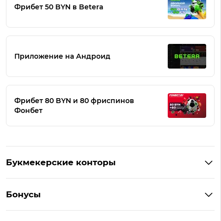
Фрибет 50 BYN в Betera
Приложение на Андроид
Фрибет 80 BYN и 80 фриспинов
Фонбет
Букмекерские конторы
Букмекеры Беларуси
Бонусы
Букмекеры на Андроид
Кешбэк
Букмекеры с бонусом