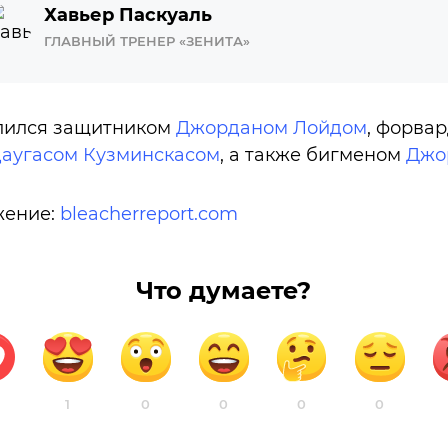
Хавьер Паскуаль
ГЛАВНЫЙ ТРЕНЕР «ЗЕНИТА»
илился защитником
Джорданом Лойдом
, форва
аугасом Кузминскасом
, а также бигменом
Джо
жение:
bleacherreport.com
Что думаете?
1
0
0
0
0