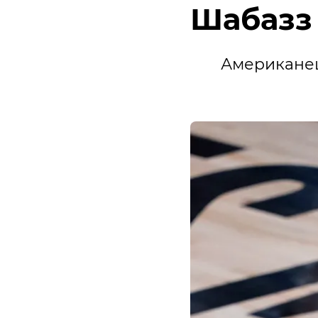
Шабазз
Американец