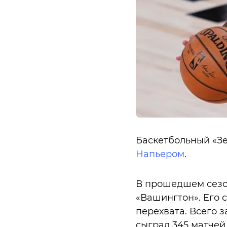
Баскетбольный «Зе
Напьером
.
В прошедшем сезо
«Вашингтон». Его ст
перехвата. Всего 
сыграл 345 матчей