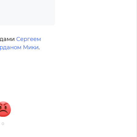
рдами
Сергеем
рданом Мики
.
0