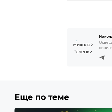
Никол
Освеща
дивизи
Еще по теме