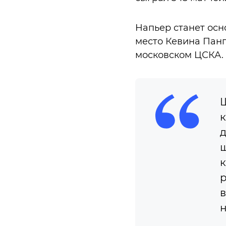
Напьер станет ос
место Кевина Панг
московском ЦСКА.
Ш
к
д
ш
к
р
в
н