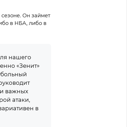
сезоне. Он займет
бо в НБА, либо в
для нашего
менно «Зенит»
етбольный
 руководит
ии важных
рой атаки,
вариативен в