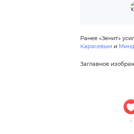
Ранее «Зенит» ус
Карасевым
и
Минд
Заглавное изобра
0