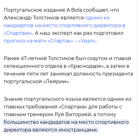
Португальское издание A Bola сообщает, что
Александр Толстиков является
одним из
кандидатов на место спортивного директора в
«Спартаке»
. А наш эксперт как раз подготовил
прогноз на матч «Спартак» – «Урал»
.
Ранее 47-летний Толстиков был скаутом и главой
селекционного отдела в «Краснодаре», а затем в
течение пяти лет занимал должность президента
португальской «Лейрии».
Знание португальского языка является одним из
главных требований «Спартака» для работы с
главным тренером Руй Виторией, а потому
большинство кандидатов на место спортивного
директора являются иностранцами.