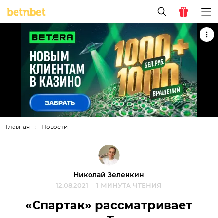
Главная
Новости
Николай Зеленкин
12.08.2021
1 МИНУТА ЧТЕНИЯ
«Спартак» рассматривает