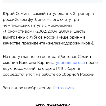
Юрий Семин – самый титулованный тренер в
российском футболе. На его счету три
чемпионских титула с московским
«Локомотивом» (2002, 2004, 2018) и шесть
выигранных Кубков России (ещё один – в
качестве президента «железнодорожников»).
На посту главного тренера «Ростова» Семин
сменил Валерия Карпина,
уволившегося
после
двух поражений на старте РПЛ. Карпин
сосредоточится на работе со сборной России.
Заглавное изображение:
f
c-rostov.ru
Что думаете?