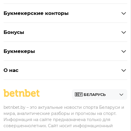
Букмекерские конторы
Букмекеры Беларуси
Бонусы
Букмекеры на Андроид
Кешбэк
Букмекеры с бонусом
Букмекеры
Бонус на депозит
Букмекеры с приложениями
Betera
Промокоды
БК для ставок на киберспорт
О нас
Фонбет
Фрибеты
БК для ставок на футбол
Контакты
Винлайн
Промокоды Фонбет
Марафонбет
Бонусы Бетера
betnbet.by – это актуальные новости спорта Беларуси и
Бонусы Винлайн
мира, аналитические разборы и прогнозы на спорт.
Информация на сайте предназначена только для
совершеннолетних. Сайт носит информационный