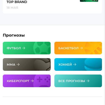
TOP BRAND
18 МАЯ
Прогнозы
ФУТБОЛ
БАСКЕТБОЛ
ММА
ХОККЕЙ
КИБЕРСПОРТ
ВСЕ ПРОГНОЗЫ