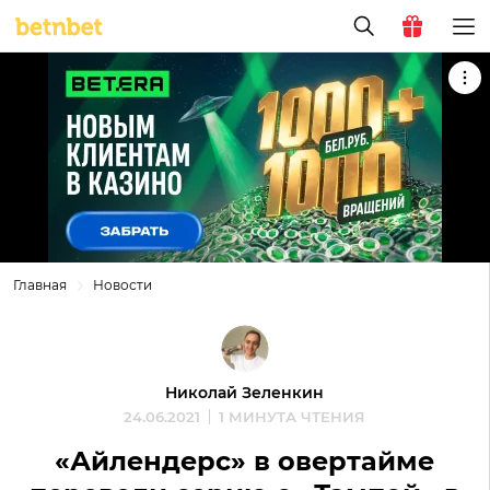
Главная
Новости
Николай Зеленкин
24.06.2021
1 МИНУТА ЧТЕНИЯ
«Айлендерс» в овертайме