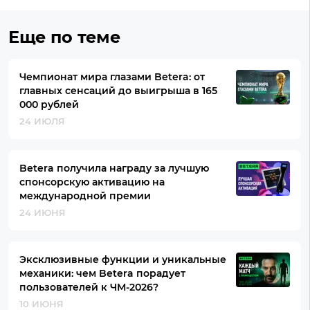
Еще по теме
Чемпионат мира глазами Betera: от
главных сенсаций до выигрыша в 165
000 рублей
24 ИЮЛЯ
Betera получила награду за лучшую
спонсорскую активацию на
международной премии
24 ИЮНЯ
Эксклюзивные функции и уникальные
механики: чем Betera порадует
пользователей к ЧМ-2026?
10 ИЮНЯ