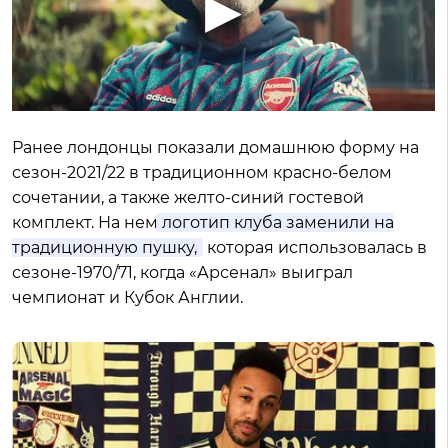
Ранее лондонцы показали домашнюю форму на
сезон-2021/22 в традиционном красно-белом
сочетании, а также желто-синий гостевой
комплект. На нем
логотип клуба заменили на
традиционную пушку,
которая использовалась в
сезоне-1970/71, когда «Арсенал» выиграл
чемпионат и Кубок Англии.