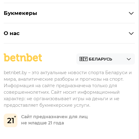
Кешбэк
Букмекеры с бонусом
Букмекеры
Бонус на депозит
Букмекеры с приложениями
Betera
Промокоды
БК для ставок на киберспорт
О нас
Фонбет
Фрибеты
БК для ставок на футбол
Контакты
Винлайн
Промокоды Фонбет
Марафонбет
Бонусы Бетера
betnbet.by – это актуальные новости спорта Беларуси и
Бонусы Винлайн
мира, аналитические разборы и прогнозы на спорт.
Информация на сайте предназначена только для
совершеннолетних. Сайт носит информационный
характер: не организовывает игры на деньги и не
предоставляет букмекерские услуги.
Сайт предназначен для лиц
21
не младше 21 года