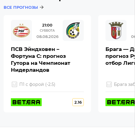
ВСЕ ПРОГНОЗЫ
21:00
СУББОТА
08.08.2026
0
ПСВ Эйндховен –
Брага — Д
Фортуна С: прогноз
прогноз Р
Гутора на Чемпионат
отбор Ли
Нидерландов
П1 с форой (-2.5)
Брага за
2.16