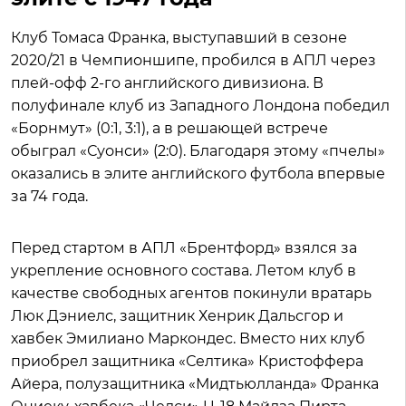
Клуб Томаса Франка, выступавший в сезоне
2020/21 в Чемпионшипе, пробился в АПЛ через
плей-офф 2-го английского дивизиона. В
полуфинале клуб из Западного Лондона победил
«Борнмут» (0:1, 3:1), а в решающей встрече
обыграл «Суонси» (2:0). Благодаря этому «пчелы»
оказались в элите английского футбола впервые
за 74 года.
Перед стартом в АПЛ «Брентфорд» взялся за
укрепление основного состава. Летом клуб в
качестве свободных агентов покинули вратарь
Люк Дэниелс, защитник Хенрик Дальсгор и
хавбек Эмилиано Маркондес. Вместо них клуб
приобрел защитника «Селтика» Кристоффера
Айера, полузащитника «Мидтьюлланда» Франка