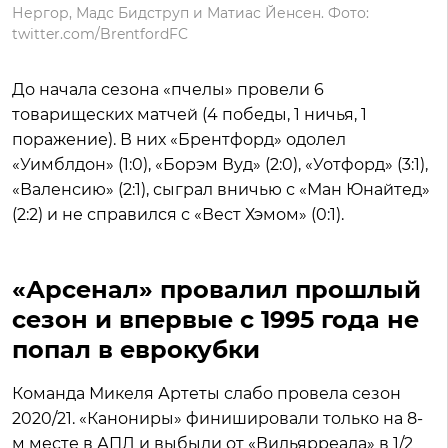
Нергор, Мадс Бидструп и Матиас Йенсен. Фото:
twitter.com/BrentfordFC
До начала сезона «пчелы» провели 6
товарищеских матчей (4 победы, 1 ничья, 1
поражение). В них «Брентфорд» одолел
«Уимблдон» (1:0), «Борэм Вуд» (2:0), «Уотфорд» (3:1),
«Валенсию» (2:1), сыграл вничью с «Ман Юнайтед»
(2:2) и не справился с «Вест Хэмом» (0:1).
«Арсенал» провалил прошлый
сезон и впервые с 1995 года не
попал в еврокубки
Команда Микеля Артеты слабо провела сезон
2020/21. «Канониры» финишировали только на 8-
м месте в АПЛ и выбыли от «Вильярреала» в 1/2