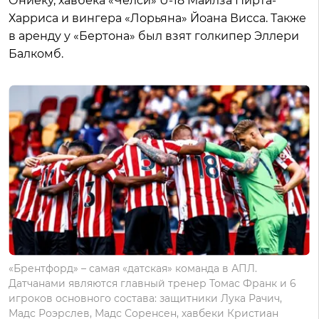
Ониеку, хавбека «Челси» U-18 Майлза Пирта-
Харриса и вингера «Лорьяна» Йоана Висса. Также
в аренду у «Бертона» был взят голкипер Эллери
Балкомб.
«Брентфорд» – самая «датская» команда в АПЛ.
Датчанами являются главный тренер Томас Франк и 6
игроков основного состава: защитники Лука Рачич,
Мадс Роэрслев, Мадс Соренсен, хавбеки Кристиан