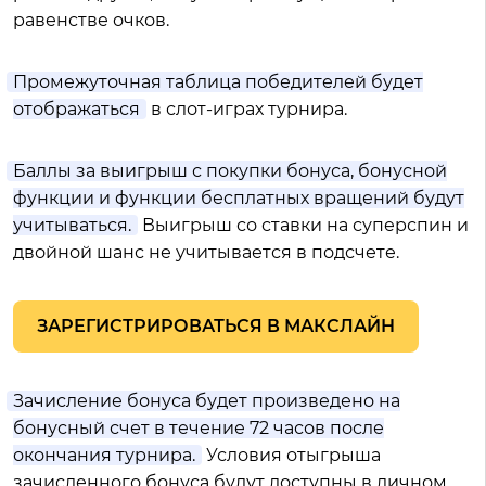
равенстве очков.
Промежуточная таблица победителей будет
отображаться
в слот-играх турнира.
Баллы за выигрыш с покупки бонуса, бонусной
функции и функции бесплатных вращений будут
учитываться.
Выигрыш со ставки на суперспин и
двойной шанс не учитывается в подсчете.
ЗАРЕГИСТРИРОВАТЬСЯ В МАКСЛАЙН
Зачисление бонуса будет произведено на
бонусный счет в течение 72 часов после
окончания турнира.
Условия отыгрыша
зачисленного бонуса будут доступны в личном