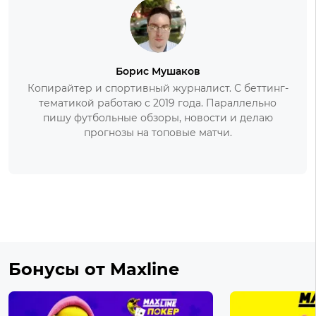
Борис Мушаков
Копирайтер и спортивный журналист. С беттинг-
тематикой работаю с 2019 года. Параллельно
пишу футбольные обзоры, новости и делаю
прогнозы на топовые матчи.
Бонусы от Maxline