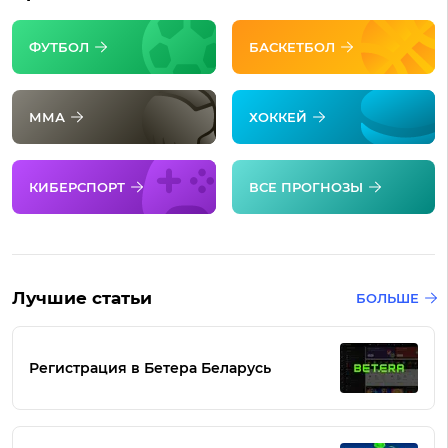
ФУТБОЛ
БАСКЕТБОЛ
ММА
ХОККЕЙ
КИБЕРСПОРТ
ВСЕ ПРОГНОЗЫ
Лучшие статьи
БОЛЬШЕ
Регистрация в Бетера Беларусь