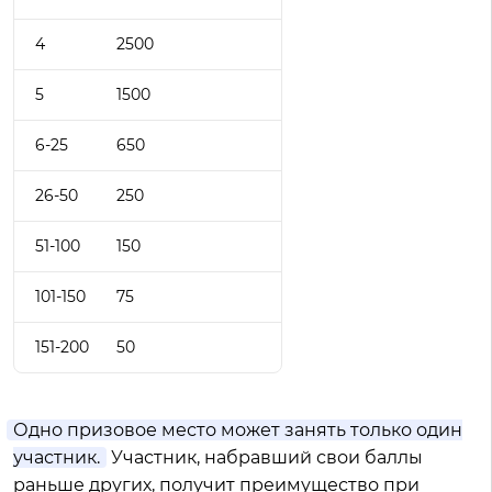
4
2500
5
1500
6-25
650
26-50
250
51-100
150
101-150
75
151-200
50
Одно призовое место может занять только один
участник.
Участник, набравший свои баллы
раньше других, получит преимущество при