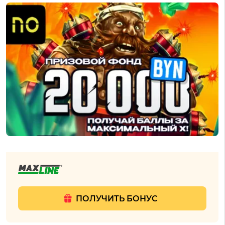
ПОЛУЧИТЬ БОНУС