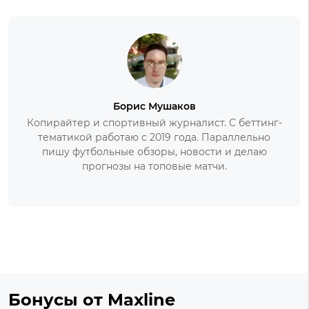
Борис Мушаков
Копирайтер и спортивный журналист. С беттинг-
тематикой работаю с 2019 года. Параллельно
пишу футбольные обзоры, новости и делаю
прогнозы на топовые матчи.
Бонусы от Maxline