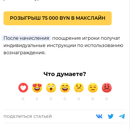
РОЗЫГРЫШ 75 000 BYN В МАКСЛАЙН
После начисления
поощрения игроки получат
индивидуальные инструкции по использованию
вознаграждения.
Что думаете?
0
0
0
0
0
0
0
ПОДЕЛИТЬСЯ СТАТЬЕЙ