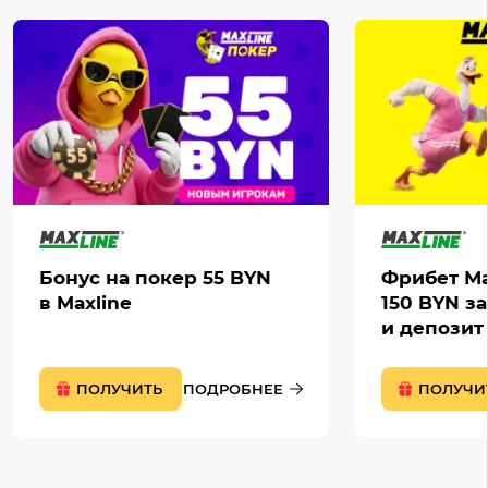
Бонус на покер 55 BYN
Фрибет М
в Maxline
150 BYN з
и депозит
ПОЛУЧИТЬ
ПОДРОБНЕЕ
ПОЛУЧИ