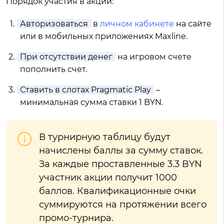
Порядок участия в акции:
Авторизоваться
в
личном кабинете
на сайте
или в мобильных приложениях Maxline.
При отсутствии денег
на игровом счете
пополнить счет.
Ставить в слотах Pragmatic Play
–
минимальная сумма ставки 1 BYN.
В турнирную таблицу будут
начислены баллы за сумму ставок.
За каждые проставленные 3.3 BYN
участник акции получит 1000
баллов. Квалификационные очки
суммируются на протяжении всего
промо-турнира.