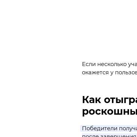
Если несколько уч
окажется у пользо
Как отыгр
роскошных
Победители получа
после завершения