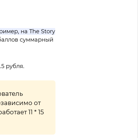
имер, на The Story
баллов суммарный
.5 рубля.
ователь
Независимо от
отает 11 * 15