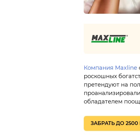
Компания Maxline
роскошных богатст
претендуют на пол
проанализировали 
обладателем поощ
ЗАБРАТЬ ДО 2500