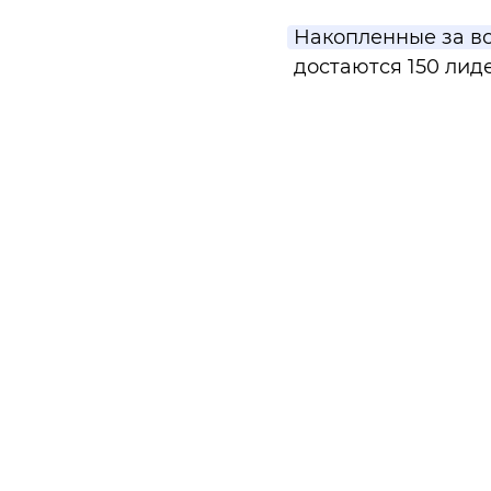
Накопленные за в
достаются 150 лид