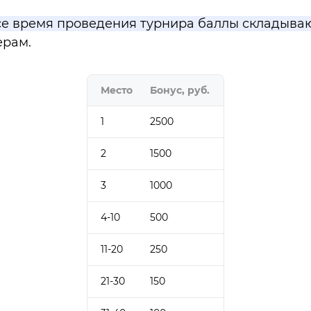
се время проведения турнира баллы складыва
ерам.
Место
Бонус, руб.
1
2500
2
1500
3
1000
4-10
500
11-20
250
21-30
150