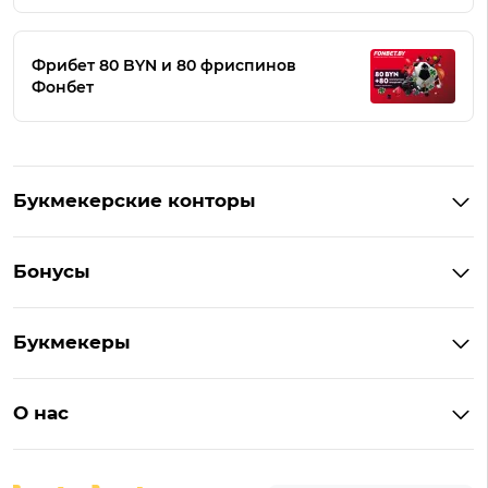
Фрибет 80 BYN и 80 фриспинов
Фонбет
Букмекерские конторы
Букмекеры Беларуси
Бонусы
Букмекеры на Андроид
Кешбэк
Букмекеры с бонусом
Букмекеры
Бонус на депозит
Букмекеры с приложениями
Betera
Промокоды
БК для ставок на киберспорт
О нас
Фонбет
Фрибеты
БК для ставок на футбол
Контакты
Винлайн
Промокоды Фонбет