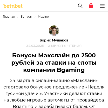
Главная
Бонусы
Maxline
Борис Мушаков
24.03.2025
2 МИНУТЫ ЧТЕНИЯ
Бонусы Макслайн до 2500
рублей за ставки на слоты
компании Bgaming
24 марта в онлайн-казино «Макслайн»
стартовало бонусное предложение «Неделя
гусиной удачи!». Участники делают ставки
на любые игровые автоматы от провайдера
Bgaming и зарабатывают баллы. От