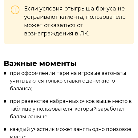
Если условия отыгрыша бонуса не
устраивают клиента, пользователь
может отказаться от
вознаграждения в ЛК.
Важные моменты
при оформлении пари на игровые автоматы
учитываются только ставки с денежного
баланса;
при равенстве набранных очков выше место в
таблице у пользователя, который заработал
баллы раньше;
каждый участник может занять одно призовое
место;