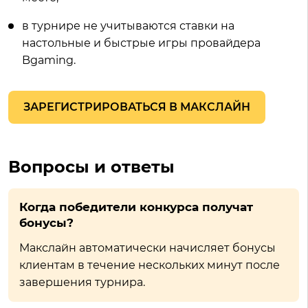
в турнире не учитываются ставки на
настольные и быстрые игры провайдера
Bgaming.
ЗАРЕГИСТРИРОВАТЬСЯ В МАКСЛАЙН
Вопросы и ответы
Когда победители конкурса получат
бонусы?
Макслайн автоматически начисляет бонусы
клиентам в течение нескольких минут после
завершения турнира.