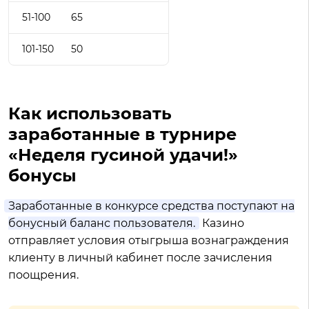
51-100
65
101-150
50
Как использовать
заработанные в турнире
«Неделя гусиной удачи!»
бонусы
Заработанные в конкурсе средства поступают на
бонусный баланс пользователя.
Казино
отправляет условия отыгрыша вознаграждения
клиенту в личный кабинет после зачисления
поощрения.