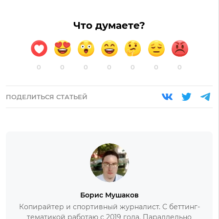
Что думаете?
0
0
0
0
0
0
0
ПОДЕЛИТЬСЯ СТАТЬЕЙ
Борис Мушаков
Копирайтер и спортивный журналист. С беттинг-
тематикой работаю с 2019 года. Параллельно