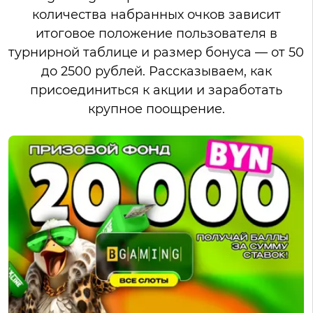
количества набранных очков зависит
итоговое положение пользователя в
турнирной таблице и размер бонуса — от 50
до 2500 рублей. Рассказываем, как
присоединиться к акции и заработать
крупное поощрение.