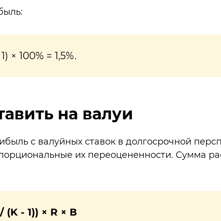
быль:
- 1) × 100% = 1,5%.
тавить на валуи
ибыль с валуйных ставок в долгосрочной персп
опорциональные их переоцененности. Сумма р
 / (K - 1)) × R × В