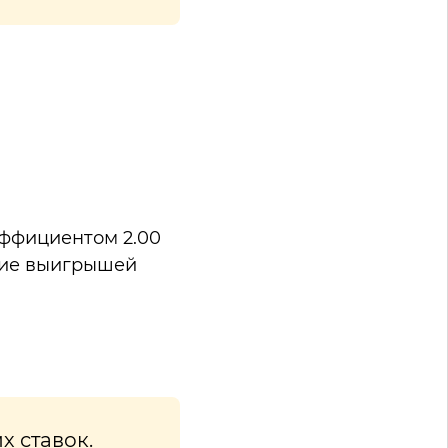
эффициентом 2.00
ение выигрышей
 ставок.