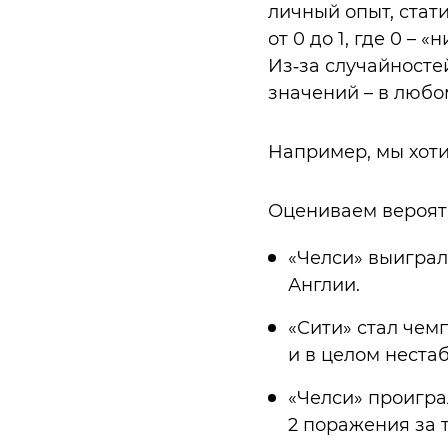
личный опыт, стат
от 0 до 1, где 0 – 
Из‑за случайносте
значений – в любо
Например, мы хоти
Оцениваем вероят
«Челси» выиграл 
Англии.
«Сити» стал чем
и в целом неста
«Челси» проиграл
2 поражения за т