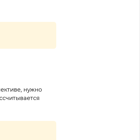
ективе, нужно
ассчитывается