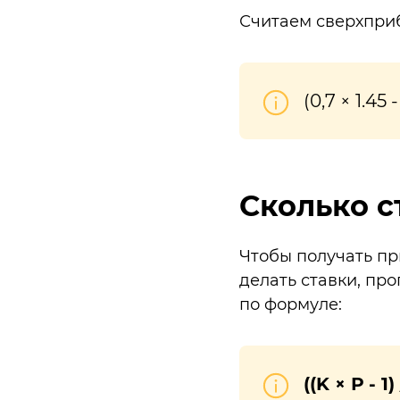
Считаем сверхпри
(0,7 × 1.45 
Сколько с
Чтобы получать пр
делать ставки, пр
по формуле:
((K × Р - 1)