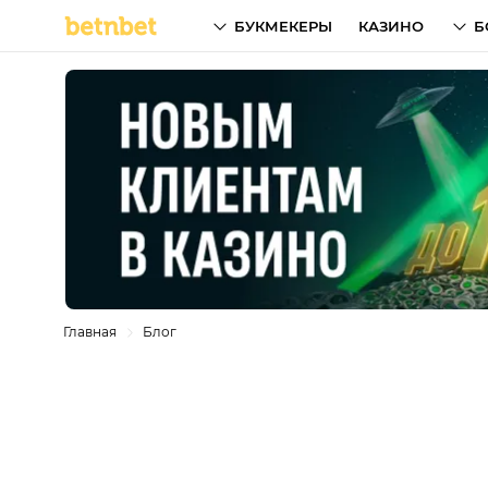
БУКМЕКЕРЫ
КАЗИНО
Б
Главная
Блог