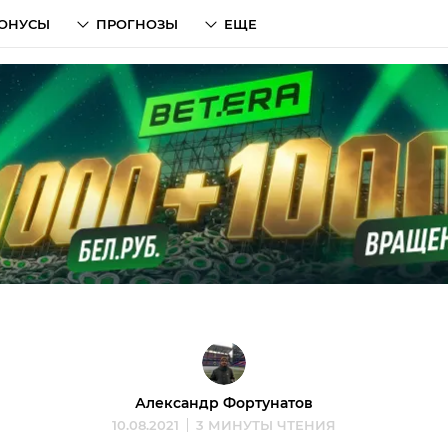
ОНУСЫ
ПРОГНОЗЫ
ЕЩЕ
Александр Фортунатов
10.08.2021
3 МИНУТЫ ЧТЕНИЯ