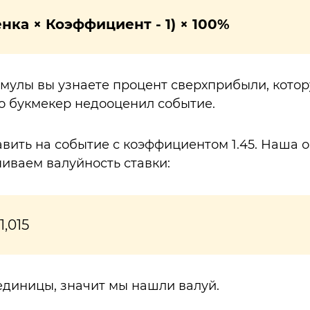
нка × Коэффициент - 1) × 100%
мулы вы узнаете процент сверхприбыли, котор
то букмекер недооценил событие.
авить на событие с коэффициентом 1.45. Наша 
ниваем валуйность ставки:
1,015
диницы, значит мы нашли валуй.