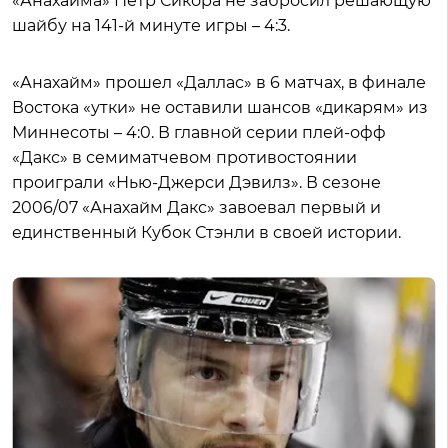
«Анахайма» Петр Сикора не забросил решающую
шайбу на 141-й минуте игры – 4:3.
«Анахайм» прошел «Даллас» в 6 матчах, в финале
Востока «утки» не оставили шансов «дикарям» из
Миннесоты – 4:0. В главной серии плей-офф
«Дакс» в семиматчевом противостоянии
проиграли «Нью-Джерси Дэвилз». В сезоне
2006/07 «Анахайм Дакс» завоевал первый и
единственный Кубок Стэнли в своей истории.