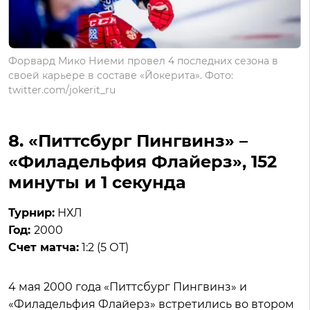
Форвард Мико Ниеми провел 4 последних сезона в
своей карьере в составе «Йокерита». Фото:
twitter.com/jokerit_ru
8. «Питтсбург Пингвинз» –
«Филадельфия Флайерз», 152
минуты и 1 секунда
Турнир:
НХЛ
Год:
2000
Счет матча:
1:2 (5 ОТ)
4 мая 2000 года «Питтсбург Пингвинз» и
«Филадельфия Флайерз» встретились во втором