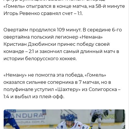
«Гомель» отыгрался в конце матча, на 58-й минуте
Игорь Ревенко сравнял счет – 1:1.
Овертайм продлился 109 минут. В середине 6-го
овертайма польский легионер «Немана»
Кристиан Дзюбински принес победу своей
команде – 2:1 и закончил самый длинный матч в
истории белорусского хоккея.
«Неману» не помогла эта победа, «Гомель»
оказался сильнее соперника в 7 матчах, но в
полуфинале уступил «Шахтеру» из Солигорска –
1:4 и выбыл из плей-офф.