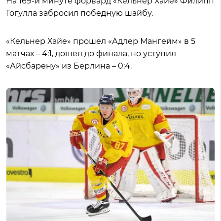
На 169-й минуте форвард «Кёльнер Хайе» Филипп
Гогулла забросил победную шайбу.
«Кельнер Хайе» прошел «Адлер Мангейм» в 5
матчах – 4:1, дошел до финала, но уступил
«Айсбарену» из Берлина – 0:4.