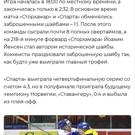
Игра началась в 18:00 по местному времени, а
закончилась только в 2:32. В основное время
матча «Сторхамар» и «Спарта» обменялись
заброшенными шайбами – 1:1. После этого
команды сыграли почти 8 полных овертаймов, а
на 218-й минуте форвард «Сторхамара» Йоахим
Йенсен стал автором исторической шайбы.
Хоккеисты праздновали заброшенную шайбу так,
как будто уже выиграли главный трофей.
«Спарта» выиграла четвертьфинальную серию со
счетом 4:3, но в полуфинале проиграла будущему
чемпиону Норвегии, «Ставангеру», 0:4 и выбыла
из плей-офф.