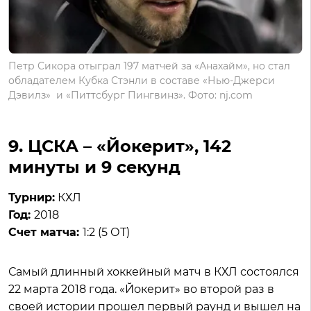
Петр Сикора отыграл 197 матчей за «Анахайм», но стал
обладателем Кубка Стэнли в составе «Нью-Джерси
Дэвилз» и «Питтсбург Пингвинз». Фото: nj.com
9. ЦСКА – «Йокерит», 142
минуты и 9 секунд
Турнир:
КХЛ
Год:
2018
Счет матча:
1:2 (5 ОТ)
Самый длинный хоккейный матч в КХЛ состоялся
22 марта 2018 года. «Йокерит» во второй раз в
своей истории прошел первый раунд и вышел на