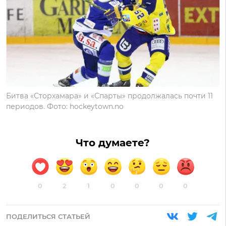
Битва «Сторхамара» и «Спарты» продолжалась почти 11
периодов. Фото: hockeytown.no
Что думаете?
0
2
1
0
0
0
0
ПОДЕЛИТЬСЯ СТАТЬЕЙ