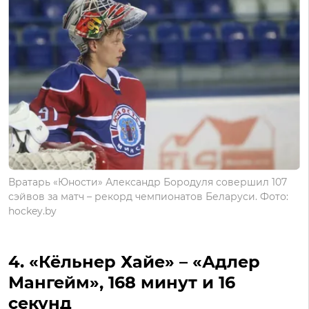
Вратарь «Юности» Александр Бородуля совершил 107
сэйвов за матч – рекорд чемпионатов Беларуси. Фото:
hockey.by
4. «Кёльнер Хайе» – «Адлер
Мангейм», 168 минут и 16
секунд