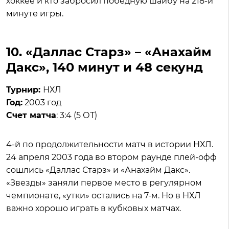
хоккее и кто забросил победную шайбу на 218-й
минуте игры.
10. «Даллас Старз» – «Анахайм
Дакс», 140 минут и 48 секунд
Турнир:
НХЛ
Год:
2003 год
Счет матча
: 3:4 (5 ОТ)
4-й по продолжительности матч в истории НХЛ.
24 апреля 2003 года во втором раунде плей-офф
сошлись «Даллас Старз» и «Анахайм Дакс».
«Звезды» заняли первое место в регулярном
чемпионате, «утки» остались на 7-м. Но в НХЛ
важно хорошо играть в кубковых матчах.