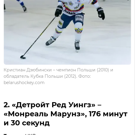
Кристиан Дзюбински – чемпион Польши (2010) и
обладатель Кубка Польши (2012). Фото:
belarushockey.com
2. «Детройт Ред Уингз» –
«Монреаль Марунз», 176 минут
и 30 секунд