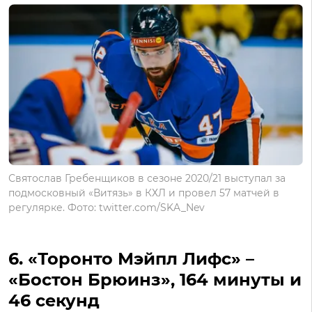
Святослав Гребенщиков в сезоне 2020/21 выступал за
подмосковный «Витязь» в КХЛ и провел 57 матчей в
регулярке. Фото: twitter.com/SKA_Nev
6. «Торонто Мэйпл Лифс» –
«Бостон Брюинз», 164 минуты и
46 секунд