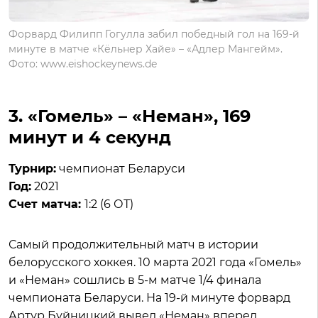
Форвард Филипп Гогулла забил победный гол на 169-й
минуте в матче «Кёльнер Хайе» – «Адлер Мангейм».
Фото: www.eishockeynews.de
3. «Гомель» – «Неман», 169
минут и 4 секунд
Турнир:
чемпионат Беларуси
Год:
2021
Счет матча:
1:2 (6 ОТ)
Самый продолжительный матч в истории
белорусского хоккея. 10 марта 2021 года «Гомель»
и «Неман» сошлись в 5-м матче 1/4 финала
чемпионата Беларуси. На 19-й минуте форвард
Артур Буйницкий вывел «Неман» вперед.