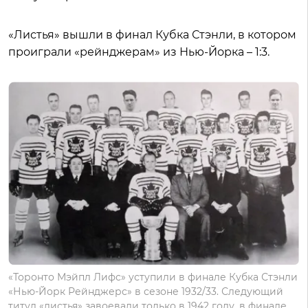
«Листья» вышли в финал Кубка Стэнли, в котором
проиграли «рейнджерам» из Нью-Йорка – 1:3.
«Торонто Мэйпл Лифс» уступили в финале Кубка Стэнли
«Нью-Йорк Рейнджерс» в сезоне 1932/33. Следующий
титул «листья» завоевали только в 1942 году, в финале