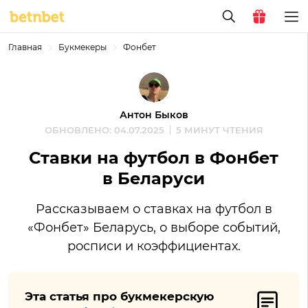
Главная
Букмекеры
Фонбет
Антон Быков
ОБНОВЛЕНО: 04.07.2025
5 МИНУТ ЧТЕНИЯ
Ставки на футбол в Фонбет
в Беларуси
Рассказываем о ставках на футбол в
«Фонбет» Беларусь, о выборе событий,
росписи и коэффициентах.
Эта статья про букмекерскую