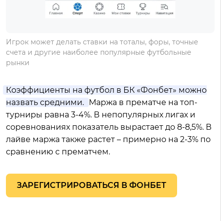
Игрок может делать ставки на тоталы, форы, точные
счета и другие наиболее популярные футбольные
рынки
Коэффициенты на футбол в БК «Фонбет» можно
назвать средними.
Маржа в прематче на топ-
турниры равна 3-4%. В непопулярных лигах и
соревнованиях показатель вырастает до 8-8,5%. В
лайве маржа также растет – примерно на 2-3% по
сравнению с прематчем.
ЗАРЕГИСТРИРОВАТЬСЯ В ФОНБЕТ