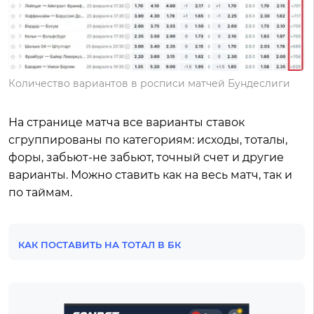
Количество вариантов в росписи матчей Бундеслиги
На странице матча все варианты ставок
сгруппированы по категориям: исходы, тоталы,
форы, забьют-не забьют, точный счет и другие
варианты. Можно ставить как на весь матч, так и
по таймам.
КАК ПОСТАВИТЬ НА ТОТАЛ В БК