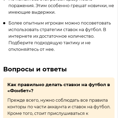
поражения. Этим особенно грешат новички, не
имеющие выдержки.
Более опытным игрокам можно посоветовать
использовать стратегии ставок на футбол. В
интернете их достаточное количество.
Подберите подходящую тактику и не
отклоняйтесь от нее.
Вопросы и ответы
Как правильно делать ставки на футбол в
«Фонбет»?
Прежде всего, нужно соблюдать все правила
конторы по части аккаунта и ставок на футбол.
Кроме того, стоит прислушиваться к