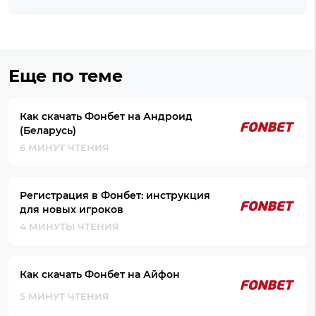
Еще по теме
Как скачать Фонбет на Андроид
(Беларусь)
6 МИНУТ ЧТЕНИЯ
Регистрация в Фонбет: инструкция
для новых игроков
4 МИНУТЫ ЧТЕНИЯ
Как скачать Фонбет на Айфон
5 МИНУТ ЧТЕНИЯ