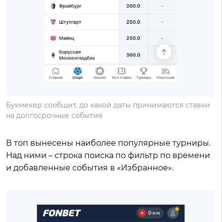
Букмекер сообщит, до какой даты принимаются ставки
на долгосрочные события
В топ вынесены наиболее популярные турниры.
Над ними – строка поиска по фильтр по времени
и добавленные события в «Избранное».