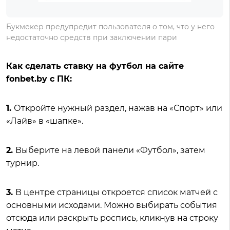
Букмекер предупредит пользователя о том, что у него
недостаточно средств при заключении пари
Как сделать ставку на футбол на сайте
fonbet.by с ПК:
1.
Откройте нужный раздел, нажав на «Спорт» или
«Лайв» в «шапке».
2.
Выберите на левой панели «Футбол», затем
турнир.
3.
В центре страницы откроется список матчей с
основными исходами. Можно выбирать события
отсюда или раскрыть роспись, кликнув на строку