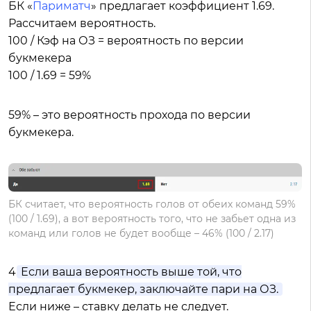
БК «
Париматч
» предлагает коэффициент 1.69.
Рассчитаем вероятность.
100 / Кэф на ОЗ = вероятность по версии
букмекера
100 / 1.69 = 59%
59% – это вероятность прохода по версии
букмекера.
БК считает, что вероятность голов от обеих команд 59%
(100 / 1.69), а вот вероятность того, что не забьет одна из
команд или голов не будет вообще – 46% (100 / 2.17)
4.
Если ваша вероятность выше той, что
предлагает букмекер, заключайте пари на ОЗ.
Если ниже – ставку делать не следует.