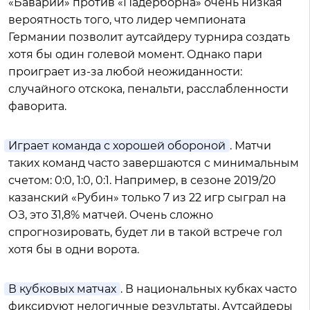
«Баварии» против «Падерборна» очень низкая
вероятность того, что лидер чемпионата
Германии позволит аутсайдеру турнира создать
хотя бы один голевой момент. Однако пари
проиграет из-за любой неожиданности:
случайного отскока, пенальти, расслабленности
фаворита.
Играет команда с хорошей обороной
. Матчи
таких команд часто завершаются с минимальным
счетом: 0:0, 1:0, 0:1. Например, в сезоне 2019/20
казанский «Рубин» только 7 из 22 игр сыграл на
ОЗ, это 31,8% матчей. Очень сложно
спрогнозировать, будет ли в такой встрече гол
хотя бы в одни ворота.
В кубковых матчах
. В национальных кубках часто
фиксируют нелогичные результаты. Аутсайдеры