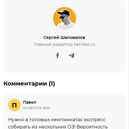
Сергей Шаповалов
Главный редактор betnbet.ru
Комментарии (1)
Павел
П
05 АВГУСТА 2020
Нужно в топовых чемпионатах экспресс
собирать из нескольких ОЗ! Вероятность