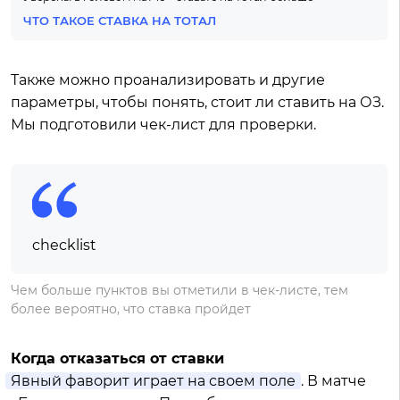
ЧТО ТАКОЕ СТАВКА НА ТОТАЛ
Также можно проанализировать и другие
параметры, чтобы понять, стоит ли ставить на ОЗ.
Мы подготовили чек-лист для проверки.
checklist
Чем больше пунктов вы отметили в чек-листе, тем
более вероятно, что ставка пройдет
Когда отказаться от ставки
Явный фаворит играет на своем поле
. В матче