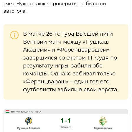
счет. Нужно также проверить, не было ли
автогола.
В матче 26-го тура Высшей лиги
Венгрии матч между «Пушкаш
Академи» и «Ференцварошем»
завершился со счетом 1:1. Судя по
результату игры, забили обе
команды. Однако забивал только
«Ференцварош» – один гол его
футболисты забили в свои ворота.