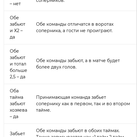
соперников.
– нет
Обе
забьют
Обе команды отличатся в воротах
и Х2 –
соперника, а гости не проиграют.
да
Обе
забьют
Обе команды забьют, а в матче будет
и тотал
более двух голов.
больше
2,5 – да
Оба
тайма
Принимающая команда забьет
забьют
сопернику как в первом, так и во втором
хозяева
тайме.
– да
Обе команды забьют в обоих таймах.
Забьет
Также записывается как «1 тайм 2 тайм