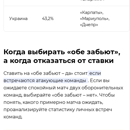
«Карпаты»,
Украина
43,2%
«Мариуполь»,
«Днепр»
Когда выбирать «обе забьют»,
а когда отказаться от ставки
Ставить на «обе забьют – да» стоит,
если
встречаются атакующие команды
. Если вы
ожидаете спокойный матч двух оборонительных
команд, выбирайте «обе забьют – нет». Чтобы
понять, какого примерно матча ожидать,
проанализируйте статистику личных встреч
команд.