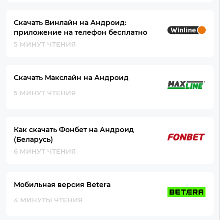
Скачать Винлайн на Андроид:
приложение на телефон бесплатно
5 МИНУТ ЧТЕНИЯ
Скачать Макслайн на Андроид
5 МИНУТ ЧТЕНИЯ
Как скачать Фонбет на Андроид
(Беларусь)
6 МИНУТ ЧТЕНИЯ
Мобильная версия Betera
4 МИНУТЫ ЧТЕНИЯ