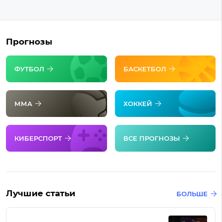
Прогнозы
ФУТБОЛ
БАСКЕТБОЛ
ММА
ХОККЕЙ
КИБЕРСПОРТ
ВСЕ ПРОГНОЗЫ
Лучшие статьи
БОЛЬШЕ