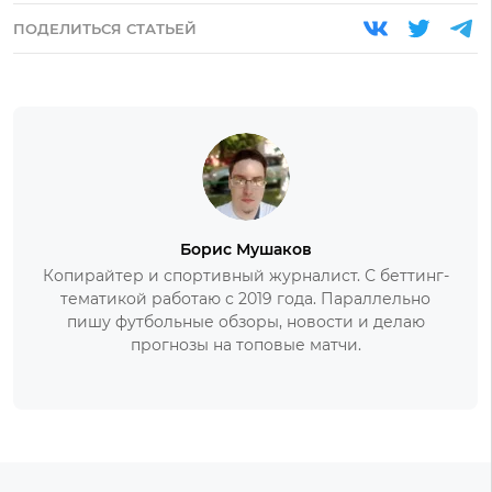
ПОДЕЛИТЬСЯ СТАТЬЕЙ
Борис Мушаков
Копирайтер и спортивный журналист. С беттинг-
тематикой работаю с 2019 года. Параллельно
пишу футбольные обзоры, новости и делаю
прогнозы на топовые матчи.