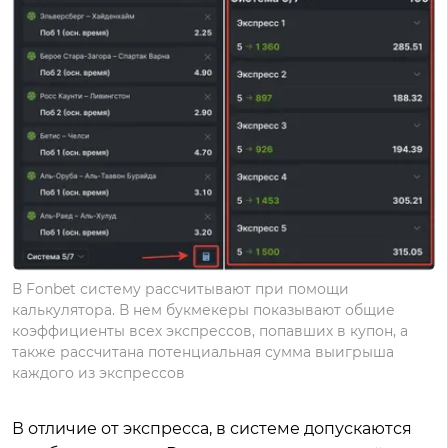
В Fonbet систему рассчитывают при помощи
калькулятора. В нем букмекеры показывают общие
коэффициенты всех экспрессов, попавших в купон, а
также рассчитана потенциальная сумма выигрыша
каждого из экспрессов
В отличие от экспресса, в системе допускаются