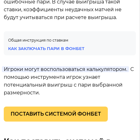
ошибочные пари. В случае выигрыша такой
ставки, коэффициенты неудачных матчей не
будут учитываться при расчете выигрыша.
Общая инструкция по ставкам
КАК ЗАКЛЮЧАТЬ ПАРИ В ФОНБЕТ
Игроки могут воспользоваться калькулятором.
С
помощью инструмента игрок узнает
потенциальный выигрыш с пари выбранной
размерности.
ПОСТАВИТЬ СИСТЕМОЙ ФОНБЕТ