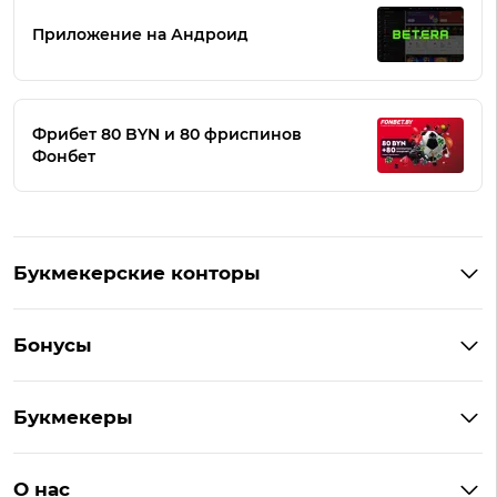
Приложение на Андроид
Фрибет 80 BYN и 80 фриспинов
Фонбет
Букмекерские конторы
Букмекеры Беларуси
Бонусы
Букмекеры на Андроид
Кешбэк
Букмекеры с бонусом
Букмекеры
Бонус на депозит
Букмекеры с приложениями
Betera
Промокоды
БК для ставок на киберспорт
О нас