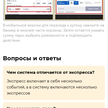
В мобильной версии для перехода к купону нажмите на
баннер в нижней части корзины. Затем остается указать
сумму пари, выбрать размерность и подтвердить
действие
Вопросы и ответы
Чем система отличается от экспресса?
Экспресс включает в себя несколько
событий, а в систему включаются несколько
экспрессов