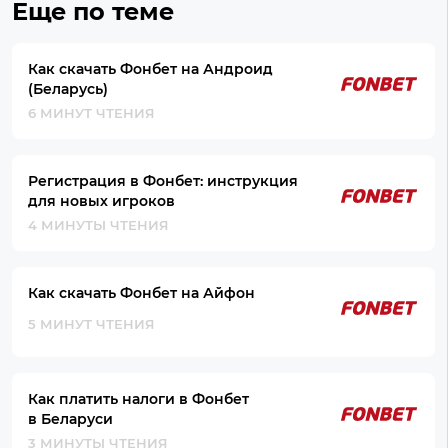
Еще по теме
Как скачать Фонбет на Андроид
(Беларусь)
6 МИНУТ ЧТЕНИЯ
Регистрация в Фонбет: инструкция
для новых игроков
4 МИНУТЫ ЧТЕНИЯ
Как скачать Фонбет на Айфон
5 МИНУТ ЧТЕНИЯ
Как платить налоги в Фонбет
в Беларуси
3 МИНУТЫ ЧТЕНИЯ