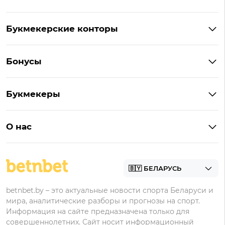
Букмекерские конторы
Букмекеры Беларуси
Бонусы
Букмекеры на Андроид
Кешбэк
Букмекеры с бонусом
Букмекеры
Бонус на депозит
Букмекеры с приложениями
Betera
Промокоды
БК для ставок на киберспорт
О нас
Фонбет
Фрибеты
БК для ставок на футбол
Контакты
Винлайн
Промокоды Фонбет
Марафонбет
Бонусы Бетера
betnbet.by – это актуальные новости спорта Беларуси и
Бонусы Винлайн
мира, аналитические разборы и прогнозы на спорт.
Информация на сайте предназначена только для
совершеннолетних. Сайт носит информационный