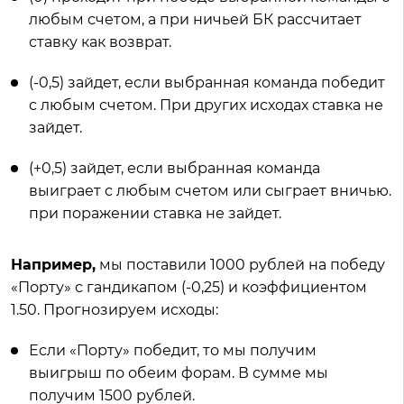
любым счетом, а при ничьей БК рассчитает
ставку как возврат.
(-0,5) зайдет, если выбранная команда победит
с любым счетом. При других исходах ставка не
зайдет.
(+0,5) зайдет, если выбранная команда
выиграет с любым счетом или сыграет вничью.
при поражении ставка не зайдет.
Например,
мы поставили 1000 рублей на победу
«Порту» с гандикапом (-0,25) и коэффициентом
1.50. Прогнозируем исходы:
Если «Порту» победит, то мы получим
выигрыш по обеим форам. В сумме мы
получим 1500 рублей.