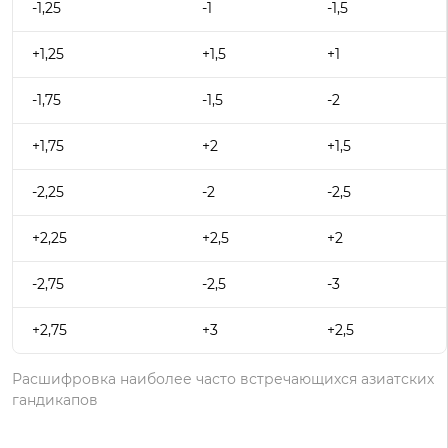
-1,25
-1
-1,5
+1,25
+1,5
+1
-1,75
-1,5
-2
+1,75
+2
+1,5
-2,25
-2
-2,5
+2,25
+2,5
+2
-2,75
-2,5
-3
+2,75
+3
+2,5
Расшифровка наиболее часто встречающихся азиатских
гандикапов