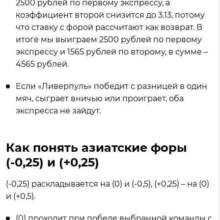
2500 рублей по первому экспрессу, а
коэффициент второй снизится до 3.13, потому
что ставку с форой рассчитают как возврат. В
итоге мы выиграем 2500 рублей по первому
экспрессу и 1565 рублей по второму, в сумме –
4565 рублей.
Если «Ливерпуль» победит с разницей в один
мяч, сыграет вничью или проиграет, оба
экспресса не зайдут.
Как понять азиатские форы
(-0,25) и (+0,25)
(-0,25) раскладывается на (0) и (-0,5), (+0,25) – на (0)
и (+0,5).
(0) проходит при победе выбранной команды с