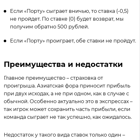
Если «Порту» сыграет вничью, то ставка (-0,5)
не пройдет. По ставке (0) будет возврат, мы
получим обратно 500 рублей.
Если «Порту» проиграет, обе ставки не пройдут.
Преимущества и недостатки
Главное преимущество – страховка от
проигрыша. Азиатская фора приносит прибыль
при двух исходах, а не при одном, как в случае с
обычной. Особенно актуально это в экспрессах –
так игрок может сохранить часть прибыли, если
команда сыграет не так успешно, как ожидалось.
Недостаток у такого вида ставок только один –