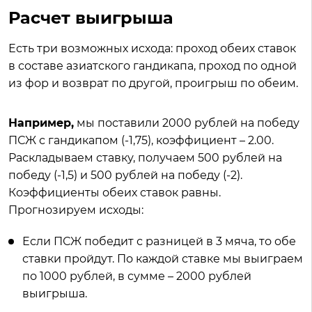
Расчет выигрыша
Есть три возможных исхода: проход обеих ставок
в составе азиатского гандикапа, проход по одной
из фор и возврат по другой, проигрыш по обеим.
Например,
мы поставили 2000 рублей на победу
ПСЖ с гандикапом (-1,75), коэффициент – 2.00.
Раскладываем ставку, получаем 500 рублей на
победу (-1,5) и 500 рублей на победу (-2).
Коэффициенты обеих ставок равны.
Прогнозируем исходы:
Если ПСЖ победит с разницей в 3 мяча, то обе
ставки пройдут. По каждой ставке мы выиграем
по 1000 рублей, в сумме – 2000 рублей
выигрыша.