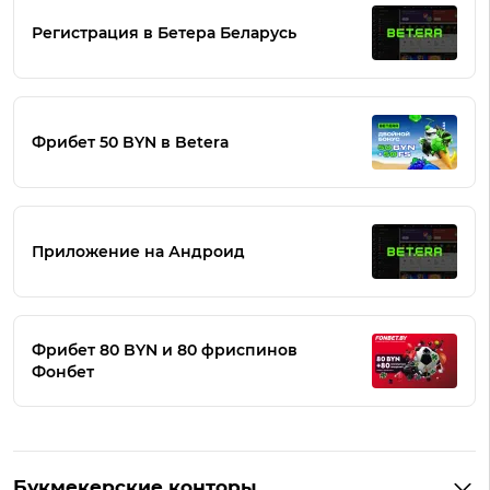
Регистрация в Бетера Беларусь
Фрибет 50 BYN в Betera
Приложение на Андроид
Фрибет 80 BYN и 80 фриспинов
Фонбет
Букмекерские конторы