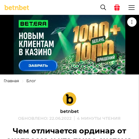
Главная
Блог
betnbet
ОБНОВЛЕНО: 22.06.2022
4 МИНУТЫ ЧТЕНИЯ
Чем отличается ординар от