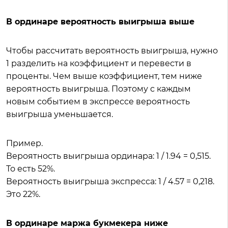
В ординаре вероятность выигрыша выше
Чтобы рассчитать вероятность выигрыша, нужно
1 разделить на коэффициент и перевести в
проценты. Чем выше коэффициент, тем ниже
вероятность выигрыша. Поэтому с каждым
новым событием в экспрессе вероятность
выигрыша уменьшается.
Пример.
Вероятность выигрыша ординара: 1 / 1.94 = 0,515.
То есть 52%.
Вероятность выигрыша экспресса: 1 / 4.57 = 0,218.
Это 22%.
В ординаре маржа букмекера ниже