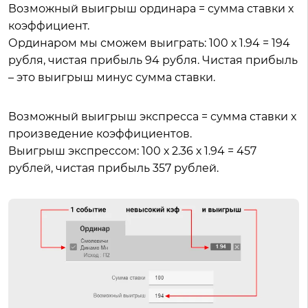
Возможный выигрыш ординара = сумма ставки х
коэффициент.
Ординаром мы сможем выиграть: 100 х 1.94 = 194
рубля, чистая прибыль 94 рубля. Чистая прибыль
– это выигрыш минус сумма ставки.
Возможный выигрыш экспресса = сумма ставки х
произведение коэффициентов.
Выигрыш экспрессом: 100 х 2.36 х 1.94 = 457
рублей, чистая прибыль 357 рублей.