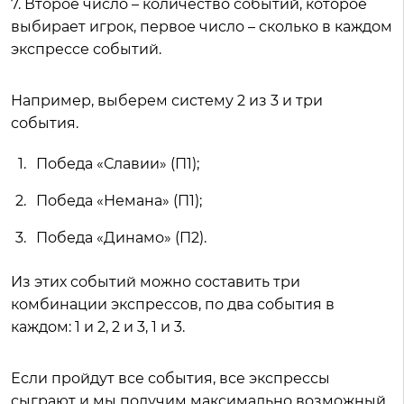
7. Второе число – количество событий, которое
выбирает игрок, первое число – сколько в каждом
экспрессе событий.
Например, выберем систему 2 из 3 и три
события.
Победа «Славии» (П1);
Победа «Немана» (П1);
Победа «Динамо» (П2).
Из этих событий можно составить три
комбинации экспрессов, по два события в
каждом: 1 и 2, 2 и 3, 1 и 3.
Если пройдут все события, все экспрессы
сыграют и мы получим максимально возможный