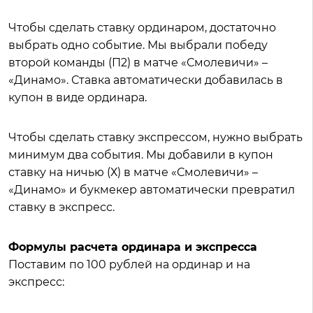
Чтобы сделать ставку ординаром, достаточно
выбрать одно событие. Мы выбрали победу
второй команды (П2) в матче «Смолевичи» –
«Динамо». Ставка автоматически добавилась в
купон в виде ординара.
Чтобы сделать ставку экспрессом, нужно выбрать
минимум два события. Мы добавили в купон
ставку на ничью (Х) в матче «Смолевичи» –
«Динамо» и букмекер автоматически превратил
ставку в экспресс.
Формулы расчета ординара и экспресса
Поставим по 100 рублей на ординар и на
экспресс: