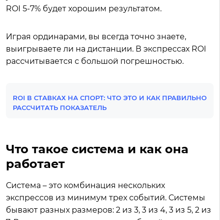
ROI 5-7% будет хорошим результатом.
Играя ординарами, вы всегда точно знаете,
выигрываете ли на дистанции. В экспрессах ROI
рассчитывается с большой погрешностью.
ROI В СТАВКАХ НА СПОРТ: ЧТО ЭТО И КАК ПРАВИЛЬНО
РАССЧИТАТЬ ПОКАЗАТЕЛЬ
Что такое система и как она
работает
Система – это комбинация нескольких
экспрессов из минимум трех событий. Системы
бывают разных размеров: 2 из 3, 3 из 4, 3 из 5, 2 из