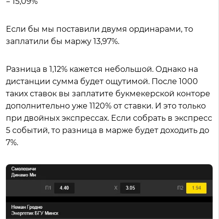
= 15,09%
Если бы мы поставили двумя ординарами, то
заплатили бы маржу 13,97%.
Разница в 1,12% кажется небольшой. Однако на
дистанции сумма будет ощутимой. После 1000
таких ставок вы заплатите букмекерской конторе
дополнительно уже 1120% от ставки. И это только
при двойных экспрессах. Если собрать в экспресс
5 событий, то разница в марже будет доходить до
7%.