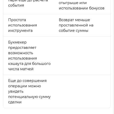
отыгрыше или
события
использовании бонусов
Простота
Возврат меньше
использования
проставленной на
инструмента
событие суммы
Букмекер
предоставляет
возможность
использования
кэшаута для большого
числа матчей
Еще до совершения
операции можно
увидеть
потенциальную сумму
сделки