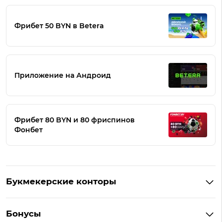
Фрибет 50 BYN в Betera
Приложение на Андроид
Фрибет 80 BYN и 80 фриспинов
Фонбет
Букмекерские конторы
Букмекеры Беларуси
Бонусы
Букмекеры на Андроид