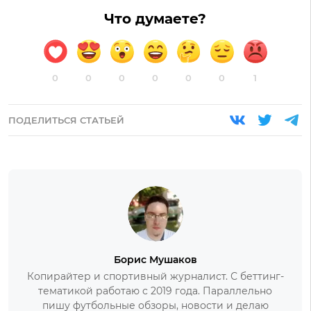
Что думаете?
0
0
0
0
0
0
1
ПОДЕЛИТЬСЯ СТАТЬЕЙ
Борис Мушаков
Копирайтер и спортивный журналист. С беттинг-
тематикой работаю с 2019 года. Параллельно
пишу футбольные обзоры, новости и делаю