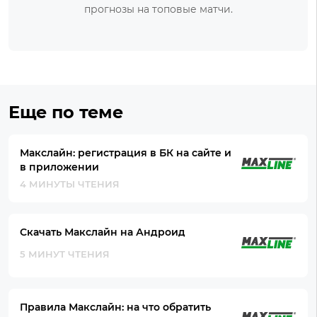
прогнозы на топовые матчи.
Еще по теме
Макслайн: регистрация в БК на сайте и
в приложении
4 МИНУТЫ ЧТЕНИЯ
Скачать Макслайн на Андроид
5 МИНУТ ЧТЕНИЯ
Правила Макслайн: на что обратить