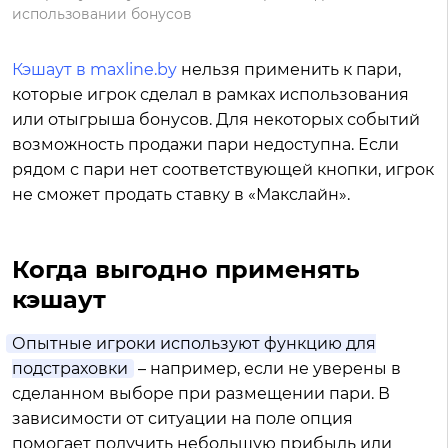
использовании бонусов
Кэшаут в maxline.by
нельзя применить к пари,
которые игрок сделал в рамках использования
или отыгрыша бонусов. Для некоторых событий
возможность продажи пари недоступна. Если
рядом с пари нет соответствующей кнопки, игрок
не сможет продать ставку в «Макслайн».
Когда выгодно применять
кэшаут
Опытные игроки используют функцию для
подстраховки
– например, если не уверены в
сделанном выборе при размещении пари. В
зависимости от ситуации на поле опция
помогает получить небольшую прибыль или