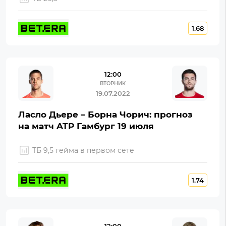
1.68
12:00
ВТОРНИК
19.07.2022
Ласло Дьере – Борна Чорич: прогноз
на матч ATP Гамбург 19 июля
ТБ 9,5 гейма в первом сете
1.74