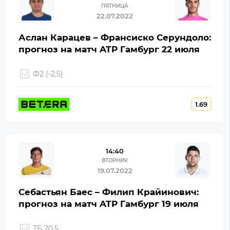
ПЯТНИЦА
22.07.2022
Аслан Карацев – Франсиско Серундоло:
прогноз на матч ATP Гамбург 22 июля
Ф2 (-2,5)
1.69
14:40
ВТОРНИК
19.07.2022
Себастьян Баес – Филип Крайинович:
прогноз на матч ATP Гамбург 19 июля
ТБ 20,5