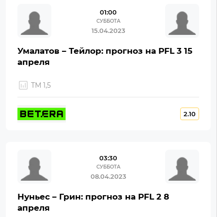
01:00
СУББОТА
15.04.2023
Умалатов – Тейлор: прогноз на PFL 3 15
апреля
ТМ 1,5
2.10
03:30
СУББОТА
08.04.2023
Нуньес – Грин: прогноз на PFL 2 8
апреля