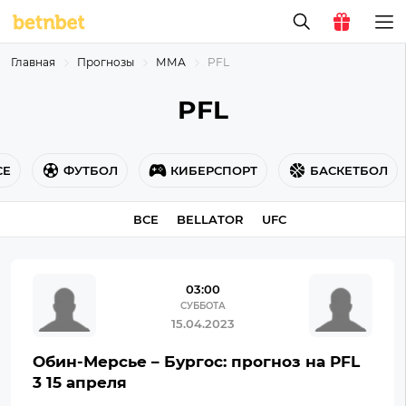
Главная
Прогнозы
ММА
PFL
PFL
СЕ
ФУТБОЛ
КИБЕРСПОРТ
БАСКЕТБОЛ
ВСЕ
BELLATOR
UFC
03:00
СУББОТА
15.04.2023
Обин-Мерсье – Бургос: прогноз на PFL
3 15 апреля