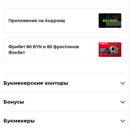
Приложение на Андроид
Фрибет 80 BYN и 80 фриспинов
Фонбет
Букмекерские конторы
Букмекеры Беларуси
Бонусы
Букмекеры на Андроид
Кешбэк
Букмекеры с бонусом
Букмекеры
Бонус на депозит
Букмекеры с приложениями