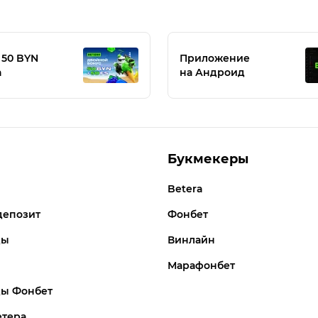
 50 BYN
Приложение
a
на Андроид
Букмекеры
Betera
депозит
Фонбет
ды
Винлайн
Марафонбет
ы Фонбет
етера