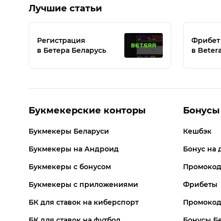
Лучшие статьи
Регистрация
Фрибет
в Бетера Беларусь
в Beter
Букмекерские конторы
Бонусы
Букмекеры Беларуси
Кешбэк
Букмекеры на Андроид
Бонус на 
Букмекеры с бонусом
Промоко
Букмекеры с приложениями
Фрибеты
БК для ставок на киберспорт
Промокод
БК для ставок на футбол
Бонусы Б