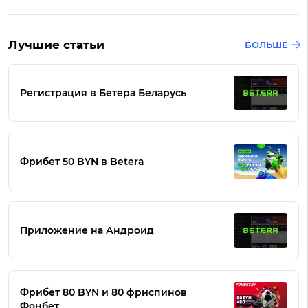
Лучшие статьи
БОЛЬШЕ
Регистрация в Бетера Беларусь
Фрибет 50 BYN в Betera
Приложение на Андроид
Фрибет 80 BYN и 80 фриспинов
Фонбет