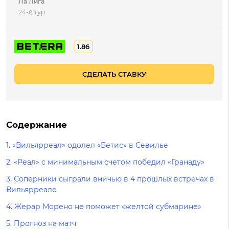
Ла Лига
24-й тур
1.86
СДЕЛАТЬ СТАВКУ
Содержание
1.
«Вильярреал» одолел «Бетис» в Севилье
2.
«Реал» с минимальным счетом победил «Гранаду»
3.
Соперники сыграли вничью в 4 прошлых встречах в
Вильярреале
4.
Жерар Морено не поможет «желтой субмарине»
5.
Прогноз на матч