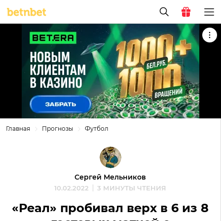
Главная
Прогнозы
Футбол
Сергей Мельников
10.02.2022
3 МИНУТЫ ЧТЕНИЯ
«Реал» пробивал верх в 6 из 8