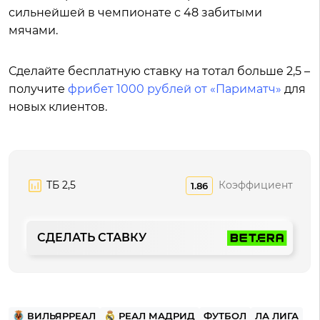
сильнейшей в чемпионате с 48 забитыми
мячами.
Сделайте бесплатную ставку на тотал больше 2,5 –
получите
фрибет 1000 рублей от «Париматч»
для
новых клиентов.
ТБ 2,5
Коэффициент
1.86
СДЕЛАТЬ СТАВКУ
ВИЛЬЯРРЕАЛ
РЕАЛ МАДРИД
ФУТБОЛ
ЛА ЛИГА