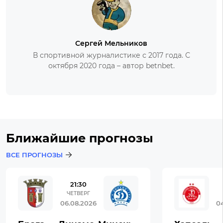
Сергей Мельников
В спортивной журналистике с 2017 года. С
октября 2020 года – автор betnbet.
Ближайшие прогнозы
ВСЕ ПРОГНОЗЫ
21:30
ЧЕТВЕРГ
06.08.2026
0