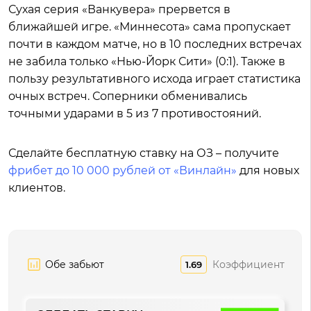
Сухая серия «Ванкувера» прервется в
ближайшей игре. «Миннесота» сама пропускает
почти в каждом матче, но в 10 последних встречах
не забила только «Нью-Йорк Сити» (0:1). Также в
пользу результативного исхода играет статистика
очных встреч. Соперники обменивались
точными ударами в 5 из 7 противостояний.
Сделайте бесплатную ставку на ОЗ – получите
фрибет до 10 000 рублей от «Винлайн»
для новых
клиентов.
Обе забьют
Коэффициент
1.69