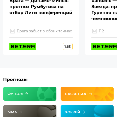
Брага — Динамо-Минск:
Хапоэль —
прогноз Румбутиса на
Звезда: п
отбор Лиги конференций
Гуренко н
чемпионо
Брага забьет в обоих таймах
П2
1.63
Прогнозы
ФУТБОЛ
БАСКЕТБОЛ
ММА
ХОККЕЙ