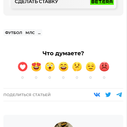
СДЕЛАТЬ СТАВКУ
ФУТБОЛ
МЛС
...
Что думаете?
0
0
0
0
0
0
0
ПОДЕЛИТЬСЯ СТАТЬЕЙ