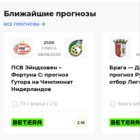
Ближайшие прогнозы
ВСЕ ПРОГНОЗЫ
21:00
СУББОТА
08.08.2026
0
ПСВ Эйндховен –
Брага — Д
Фортуна С: прогноз
прогноз Р
Гутора на Чемпионат
отбор Ли
Нидерландов
П1 с форой (-2.5)
Брага за
2.16