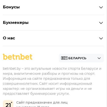
Букмекеры Беларуси
Бонусы
Букмекеры на Андроид
Кешбэк
Букмекеры с бонусом
Букмекеры
Бонус на депозит
Букмекеры с приложениями
Betera
Промокоды
БК для ставок на киберспорт
О нас
Фонбет
Фрибеты
БК для ставок на футбол
Контакты
Винлайн
Промокоды Фонбет
Марафонбет
Бонусы Бетера
betnbet.by – это актуальные новости спорта Беларуси и
Бонусы Винлайн
мира, аналитические разборы и прогнозы на спорт.
Информация на сайте предназначена только для
совершеннолетних. Сайт носит информационный
характер: не организовывает игры на деньги и не
предоставляет букмекерские услуги.
Сайт предназначен для лиц
21