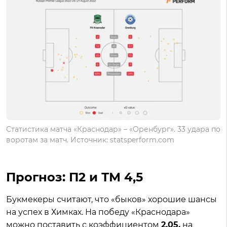
Статистика матча «Краснодар» – «Оренбург». 33 удара по
воротам за матч. Источник: statsperform.com
Прогноз: П2 и ТМ 4,5
Букмекеры считают, что «быков» хорошие шансы
на успех в Химках. На победу «Краснодара»
можно поставить с коэффициентом
2.05,
на