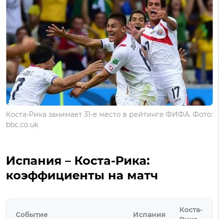
Коста-Рика занимает 31-е место в рейтинге ФИФА. Фото:
bbc.co.uk
Испания – Коста-Рика:
коэффициенты на матч
Коста-
Событие
Испания