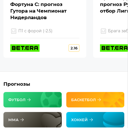
Фортуна С: прогноз
прогноз Р
Гутора на Чемпионат
отбор Ли
Нидерландов
П1 с форой (-2.5)
Брага за
2.16
Прогнозы
ФУТБОЛ
БАСКЕТБОЛ
ММА
ХОККЕЙ