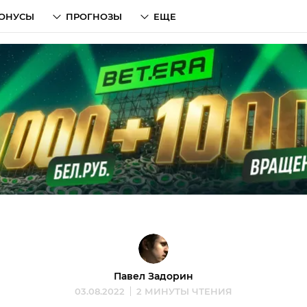
ОНУСЫ
ПРОГНОЗЫ
ЕЩЕ
Павел Задорин
03.08.2022
2 МИНУТЫ ЧТЕНИЯ