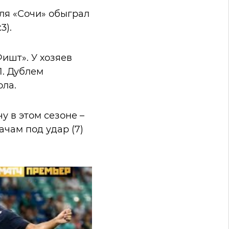
юля «Сочи» обыграл
3).
ишт». У хозяев
1. Дублем
ола.
 в этом сезоне –
ачам под удар (7)