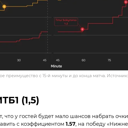
е преимущество с 15-й минуты и до конца матча. Источни
ТБ1 (1,5)
, что у гостей будет мало шансов набрать очки
тавить с коэффициентом
1.57
, на победу «Нижне