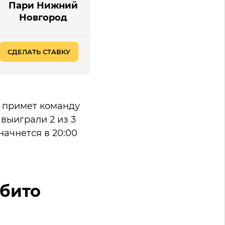
Пари Нижний
Новгород
СДЕЛАТЬ СТАВКУ
б примет команду
выиграли 2 из 3
начнется в 20:00
абито