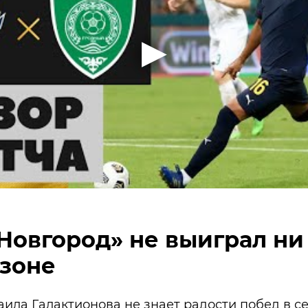
овгород» не выиграл ни
езоне
ила Галактионова не знает радости побед в сез