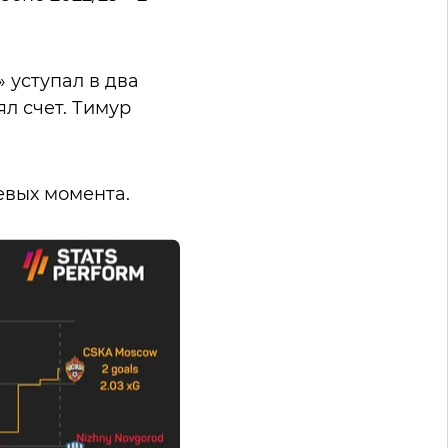
 уступал в два
л счет. Тимур
евых момента.