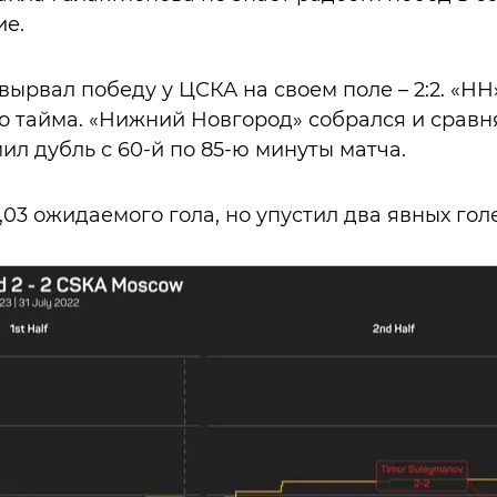
ие.
ырвал победу у ЦСКА на своем поле – 2:2. «НН»
о тайма. «Нижний Новгород» собрался и сравня
л дубль с 60-й по 85-ю минуты матча.
,03 ожидаемого гола, но упустил два явных гол