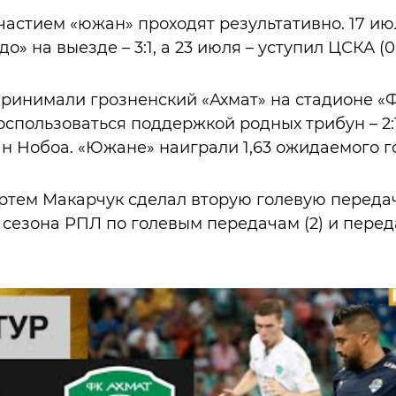
участием «южан» проходят результативно. 17 и
» на выезде – 3:1, а 23 июля – уступил ЦСКА (0:
ринимали грозненский «Ахмат» на стадионе «Ф
оспользоваться поддержкой родных трибун – 2:
н Нобоа. «Южане» наиграли 1,63 ожидаемого г
ртем Макарчук сделал вторую голевую передачу
 сезона РПЛ по голевым передачам (2) и перед
.