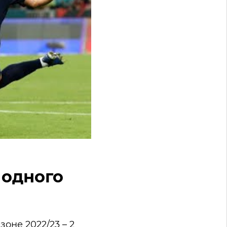
 одного
оне 2022/23 – 2