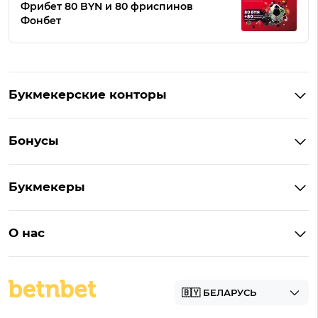
Фрибет 80 BYN и 80 фриспинов
Фонбет
Букмекерские конторы
Букмекеры Беларуси
Бонусы
Букмекеры на Андроид
Кешбэк
Букмекеры с бонусом
Букмекеры
Бонус на депозит
Букмекеры с приложениями
Betera
Промокоды
БК для ставок на киберспорт
О нас
Фонбет
Фрибеты
БК для ставок на футбол
Контакты
Винлайн
Промокоды Фонбет
Марафонбет
Бонусы Бетера