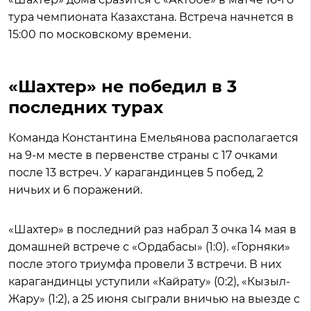
тура чемпионата Казахстана. Встреча начнется в
15:00 по московскому времени.
«Шахтер» не победил в 3
последних турах
Команда Константина Емельянова располагается
на 9-м месте в первенстве страны с 17 очками
после 13 встреч. У карагандинцев 5 побед, 2
ничьих и 6 поражений.
«Шахтер» в последний раз набрал 3 очка 14 мая в
домашней встрече с «Ордабасы» (1:0). «Горняки»
после этого триумфа провели 3 встречи. В них
карагандинцы уступили «Кайрату» (0:2), «Кызыл-
Жару» (1:2), а 25 июня сыграли вничью на выезде с