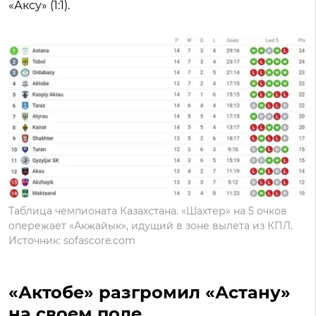
«Аксу» (1:1).
Таблица чемпионата Казахстана. «Шахтер» на 5 очков
опережает «Акжайык», идущий в зоне вылета из КПЛ.
Источник: sofascore.com
«Актобе» разгромил «Астану»
на своем поле