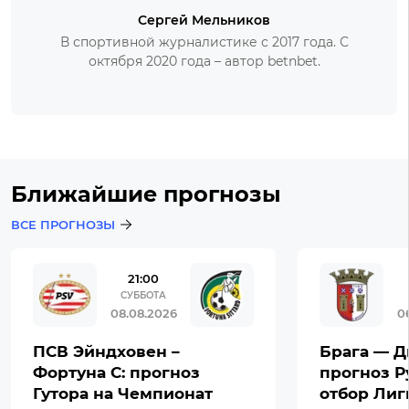
Сергей Мельников
В спортивной журналистике с 2017 года. С
октября 2020 года – автор betnbet.
Ближайшие прогнозы
ВСЕ ПРОГНОЗЫ
21:00
СУББОТА
08.08.2026
0
ПСВ Эйндховен –
Брага — Д
Фортуна С: прогноз
прогноз Р
Гутора на Чемпионат
отбор Ли