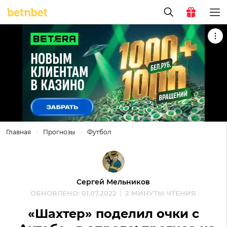
Главная
Прогнозы
Футбол
Сергей Мельников
ОБНОВЛЕНО: 01.07.2022
2 МИНУТЫ ЧТЕНИЯ
«Шахтер» поделил очки с