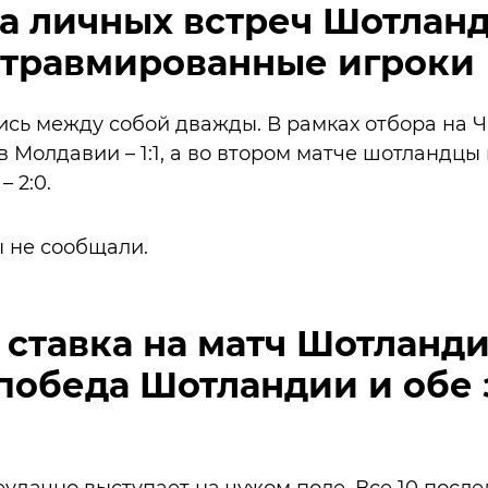
а личных встреч Шотлан
 травмированные игроки
сь между собой дважды. В рамках отбора на 
 Молдавии – 1:1, а во втором матче шотландцы
 2:0.
 не сообщали.
 ставка на матч Шотланди
победа Шотландии и обе 