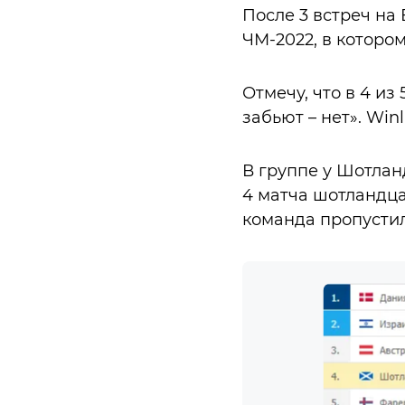
После 3 встреч на
ЧМ-2022, в котором
Отмечу, что в 4 и
забьют – нет». Wi
В группе у Шотлан
4 матча шотландцам
команда пропустил