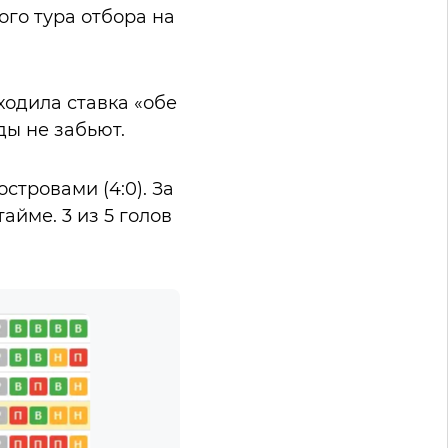
ого тура отбора на
ходила ставка «обе
ды не забьют.
стровами (4:0). За
айме. 3 из 5 голов