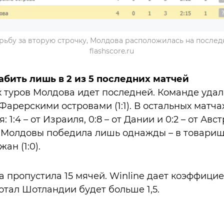
ьбу за вторую строчку, Молдова расположилась на последн
flashscore.ru
абить лишь в 2 из 5 последних матчей
 туров Молдова идет последней. Команде удал
Фарерскими островами (1:1). В остальных матч
1:4 – от Израиля, 0:8 – от Дании и 0:2 – от Авс
 Молдовы победила лишь однажды – в товарищ
ан (1:0).
а пропустила 15 мячей. Winline дает коэффици
тал Шотландии будет больше 1,5.