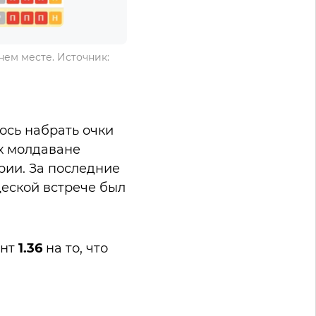
ем месте. Источник:
ось набрать очки
ах молдаване
трии. За последние
еской встрече был
ент
1.36
на то, что