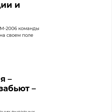
дии и
ЧМ-2006 команды
 на своем поле
я –
забьют –