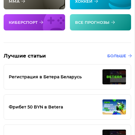
ММА
ХОККЕЙ
КИБЕРСПОРТ
ВСЕ ПРОГНОЗЫ
Лучшие статьи
БОЛЬШЕ
Регистрация в Бетера Беларусь
Фрибет 50 BYN в Betera