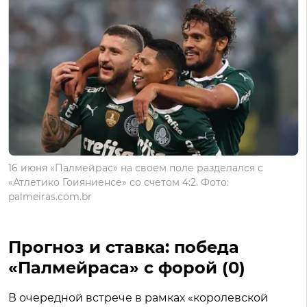
16 июня «Палмейрас» на своем поле разделался с
«Атлетико Гоияниенсе» со счетом 4:2. Фото:
palmeiras.com.br
Прогноз и ставка: победа
«Палмейраса» с форой (0)
В очередной встрече в рамках «королевской