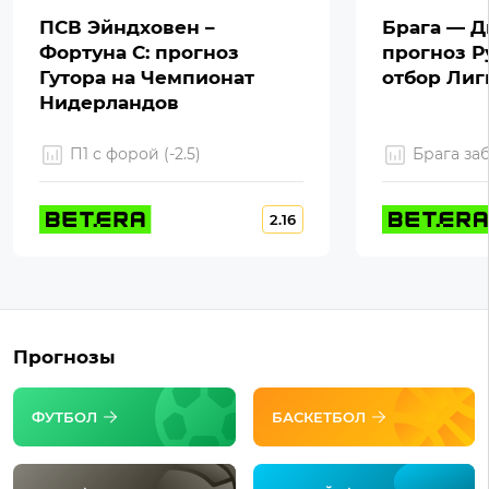
ПСВ Эйндховен –
Брага — Д
Фортуна С: прогноз
прогноз Р
Гутора на Чемпионат
отбор Ли
Нидерландов
П1 с форой (-2.5)
Брага за
2.16
Прогнозы
ФУТБОЛ
БАСКЕТБОЛ