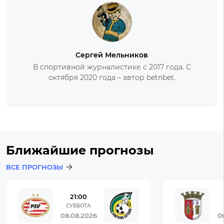
Сергей Мельников
В спортивной журналистике с 2017 года. С
октября 2020 года – автор betnbet.
Ближайшие прогнозы
ВСЕ ПРОГНОЗЫ
21:00
СУББОТА
08.08.2026
0