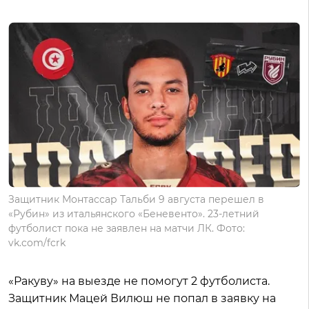
Защитник Монтассар Тальби 9 августа перешел в
«Рубин» из итальянского «Беневенто». 23-летний
футболист пока не заявлен на матчи ЛК. Фото:
vk.com/fcrk
«Ракуву» на выезде не помогут 2 футболиста.
Защитник Мацей Вилюш не попал в заявку на