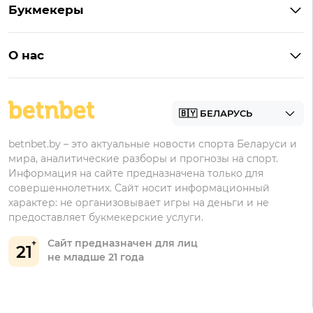
Букмекеры
Бонус на депозит
Букмекеры с приложениями
Betera
Промокоды
БК для ставок на киберспорт
О нас
Фонбет
Фрибеты
БК для ставок на футбол
Контакты
Винлайн
Промокоды Фонбет
Марафонбет
Бонусы Бетера
betnbet.by – это актуальные новости спорта Беларуси и
Бонусы Винлайн
мира, аналитические разборы и прогнозы на спорт.
Информация на сайте предназначена только для
совершеннолетних. Сайт носит информационный
характер: не организовывает игры на деньги и не
предоставляет букмекерские услуги.
Сайт предназначен для лиц
21
не младше 21 года