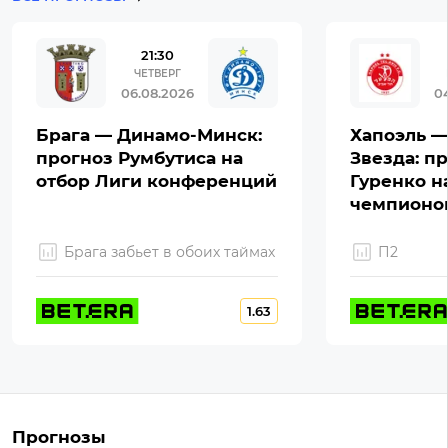
21:30
ЧЕТВЕРГ
06.08.2026
0
Брага — Динамо-Минск:
Хапоэль —
прогноз Румбутиса на
Звезда: п
отбор Лиги конференций
Гуренко н
чемпионо
Брага забьет в обоих таймах
П2
1.63
Прогнозы