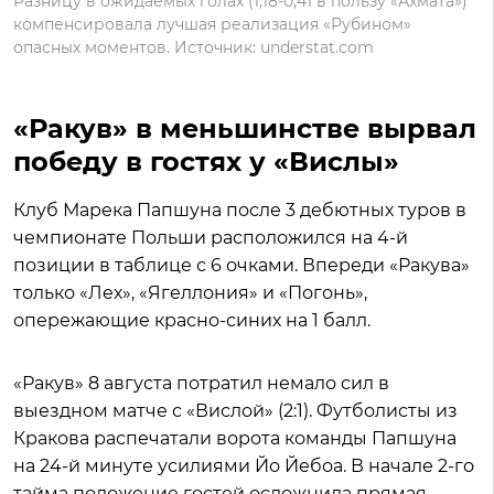
Разницу в ожидаемых голах (1,18-0,41 в пользу «Ахмата»)
компенсировала лучшая реализация «Рубином»
опасных моментов. Источник: understat.com
«Ракув» в меньшинстве вырвал
победу в гостях у «Вислы»
Клуб Марека Папшуна после 3 дебютных туров в
чемпионате Польши расположился на 4-й
позиции в таблице с 6 очками. Впереди «Ракува»
только «Лех», «Ягеллония» и «Погонь»,
опережающие красно-синих на 1 балл.
«Ракув» 8 августа потратил немало сил в
выездном матче с «Вислой» (2:1). Футболисты из
Кракова распечатали ворота команды Папшуна
на 24-й минуте усилиями Йо Йебоа. В начале 2-го
тайма положение гостей осложнила прямая