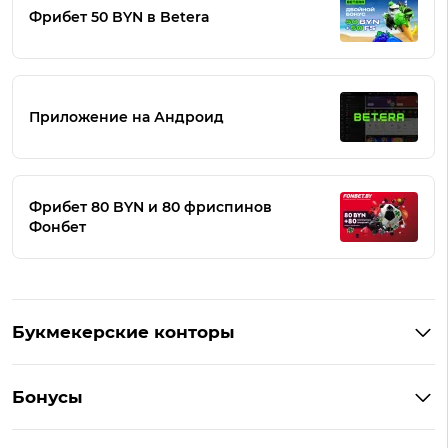
Фрибет 50 BYN в Betera
Приложение на Андроид
Фрибет 80 BYN и 80 фриспинов
Фонбет
Букмекерские конторы
Букмекеры Беларуси
Бонусы
Букмекеры на Андроид
Кешбэк
Букмекеры с бонусом