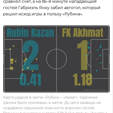
сравнял счет, а на 86-й минуте нападающий
гостей Габриэль Янку забил автогол, который
решил исход игры в пользу «Рубина».
Карта ударов в матче «Рубин» – «Ахмат». Удаление
Шелии было ключевым в матче. До него казанцы не
создавали серьезной опасности воротам гостей.