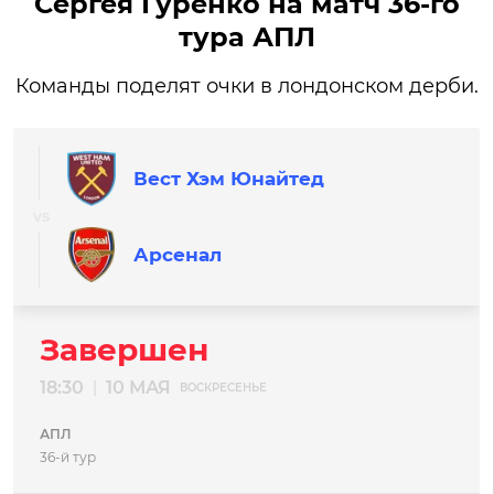
Сергея Гуренко на матч 36-го
тура АПЛ
Команды поделят очки в лондонском дерби.
Вест Хэм Юнайтед
Арсенал
Завершен
18:30
10 МАЯ
|
ВОСКРЕСЕНЬЕ
АПЛ
36-й тур