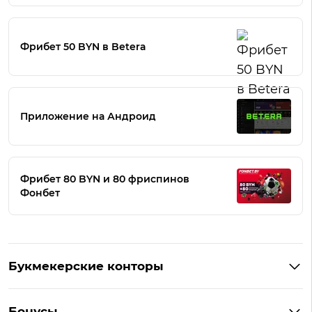
Фрибет 50 BYN в Betera
Приложение на Андроид
Фрибет 80 BYN и 80 фриспинов
Фонбет
Букмекерские конторы
Букмекеры Беларуси
Бонусы