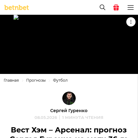
Главная
Прогнозы
Футбол
Сергей Гуренко
08.05.2026
1 МИНУТА ЧТЕНИЯ
Вест Хэм – Арсенал: прогноз