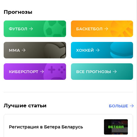
Прогнозы
ФУТБОЛ
БАСКЕТБОЛ
ММА
ХОККЕЙ
КИБЕРСПОРТ
ВСЕ ПРОГНОЗЫ
Лучшие статьи
БОЛЬШЕ
Регистрация в Бетера Беларусь