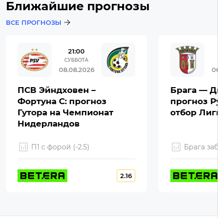
Ближайшие прогнозы
ВСЕ ПРОГНОЗЫ
21:00
СУББОТА
08.08.2026
0
ПСВ Эйндховен –
Брага — Д
Фортуна С: прогноз
прогноз Р
Гутора на Чемпионат
отбор Ли
Нидерландов
П1 с форой (-2.5)
Брага за
2.16