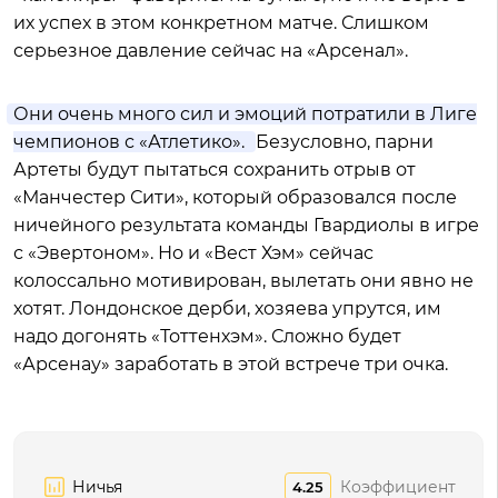
их успех в этом конкретном матче. Слишком
серьезное давление сейчас на «Арсенал».
Они очень много сил и эмоций потратили в Лиге
чемпионов с «Атлетико».
Безусловно, парни
Артеты будут пытаться сохранить отрыв от
«Манчестер Сити», который образовался после
ничейного результата команды Гвардиолы в игре
с «Эвертоном». Но и «Вест Хэм» сейчас
колоссально мотивирован, вылетать они явно не
хотят. Лондонское дерби, хозяева упрутся, им
надо догонять «Тоттенхэм». Сложно будет
«Арсенау» заработать в этой встрече три очка.
Ничья
Коэффициент
4.25