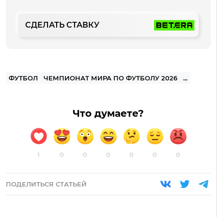
СДЕЛАТЬ СТАВКУ
ФУТБОЛ
ЧЕМПИОНАТ МИРА ПО ФУТБОЛУ 2026
...
Что думаете?
1
0
0
0
0
0
0
ПОДЕЛИТЬСЯ СТАТЬЕЙ