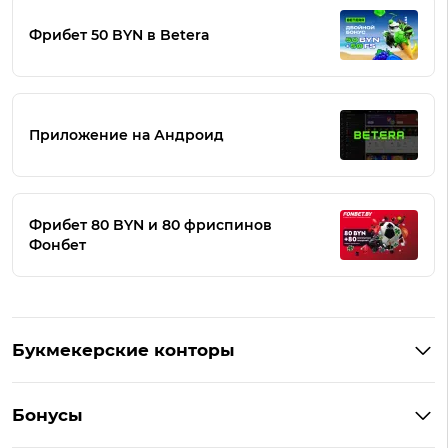
Фрибет 50 BYN в Betera
Приложение на Андроид
Фрибет 80 BYN и 80 фриспинов
Фонбет
Букмекерские конторы
Букмекеры Беларуси
Бонусы
Букмекеры на Андроид