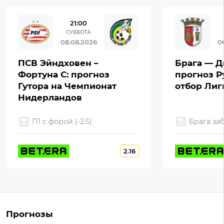
21:00
СУББОТА
08.08.2026
0
ПСВ Эйндховен –
Брага — Д
Фортуна С: прогноз
прогноз Р
Гутора на Чемпионат
отбор Ли
Нидерландов
П1 с форой (-2.5)
Брага за
2.16
Прогнозы