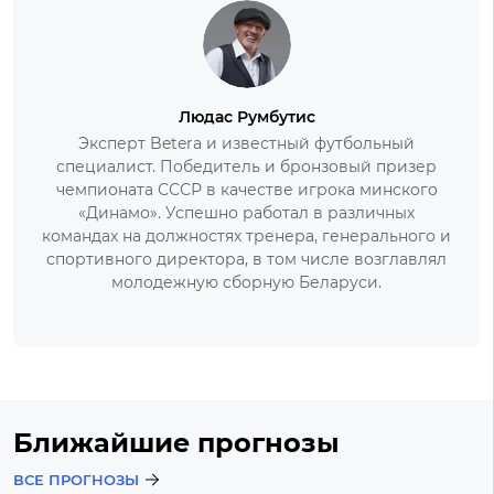
Людас Румбутис
Эксперт Betera и известный футбольный
специалист. Победитель и бронзовый призер
чемпионата СССР в качестве игрока минского
«Динамо». Успешно работал в различных
командах на должностях тренера, генерального и
спортивного директора, в том числе возглавлял
молодежную сборную Беларуси.
Ближайшие прогнозы
ВСЕ ПРОГНОЗЫ