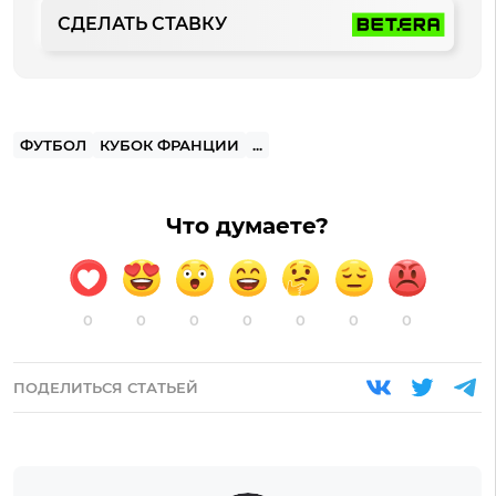
СДЕЛАТЬ СТАВКУ
ФУТБОЛ
КУБОК ФРАНЦИИ
...
Что думаете?
0
0
0
0
0
0
0
ПОДЕЛИТЬСЯ СТАТЬЕЙ