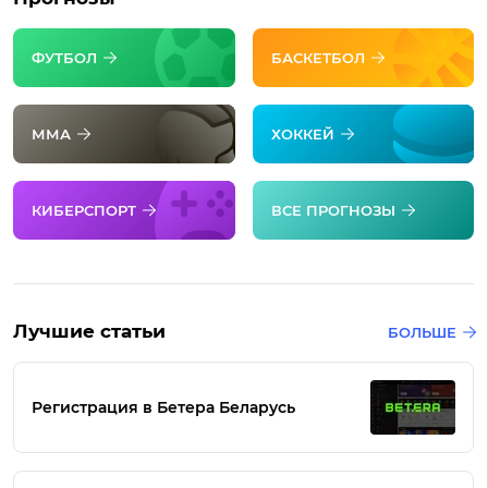
ФУТБОЛ
БАСКЕТБОЛ
ММА
ХОККЕЙ
КИБЕРСПОРТ
ВСЕ ПРОГНОЗЫ
Лучшие статьи
БОЛЬШЕ
Регистрация в Бетера Беларусь