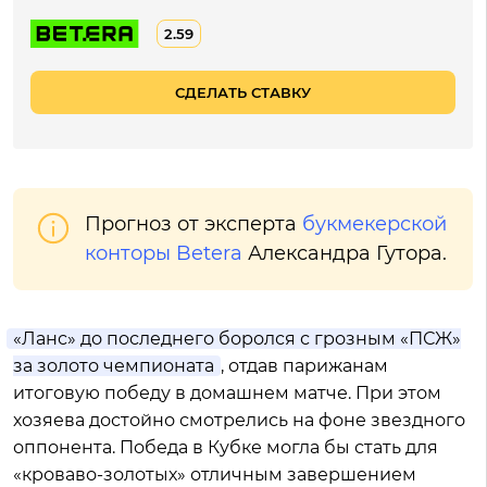
2.59
СДЕЛАТЬ СТАВКУ
Прогноз от эксперта
букмекерской
конторы Betera
Александра Гутора.
«Ланс» до последнего боролся с грозным «ПСЖ»
за золото чемпионата
, отдав парижанам
итоговую победу в домашнем матче. При этом
хозяева достойно смотрелись на фоне звездного
оппонента. Победа в Кубке могла бы стать для
«кроваво-золотых» отличным завершением