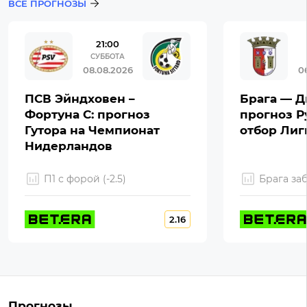
ВСЕ ПРОГНОЗЫ
21:00
СУББОТА
08.08.2026
0
ПСВ Эйндховен –
Брага — Д
Фортуна С: прогноз
прогноз Р
Гутора на Чемпионат
отбор Ли
Нидерландов
П1 с форой (-2.5)
Брага за
2.16
Прогнозы