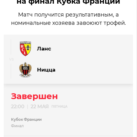
на финал Кубка Франции
Матч получится результативным, а
номинальные хозяева завоюют трофей.
Ланс
Ницца
Завершен
22:00
22 МАЯ
|
ПЯТНИЦА
Кубок Франции
Финал