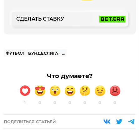
СДЕЛАТЬ СТАВКУ
ФУТБОЛ
БУНДЕСЛИГА
...
Что думаете?
1
0
0
0
0
0
0
ПОДЕЛИТЬСЯ СТАТЬЕЙ