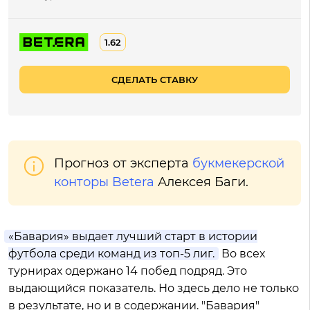
1.62
СДЕЛАТЬ СТАВКУ
Прогноз от эксперта
букмекерской
конторы Betera
Алексея Баги.
«Бавария» выдает лучший старт в истории
футбола среди команд из топ-5 лиг.
Во всех
турнирах одержано 14 побед подряд. Это
выдающийся показатель. Но здесь дело не только
в результате, но и в содержании. "Бавария"