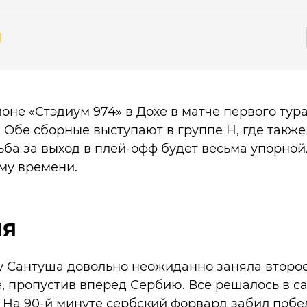
ионе «Стэдиум 974» в Дохе в матче первого тур
. Обе сборные выступают в группе H, где также
ба за выход в плей-офф будет весьма упорной.
ому времени.
ия
 Сантуша довольно неожиданно заняла второе
, пропустив вперед Сербию. Все решалось в 
. На 90-й минуте сербский форвард забил побе