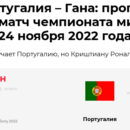
тугалия – Гана: про
 матч чемпионата м
24 ноября 2022 год
чает Португалию, но Криштиану Ронал
н
Я
ЧЕТВЕРГ
Португалия
болу 2022