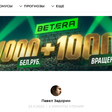
ОНУСЫ
ПРОГНОЗЫ
ЕЩЕ
Павел Задорин
23.11.2022
2 МИНУТЫ ЧТЕНИЯ