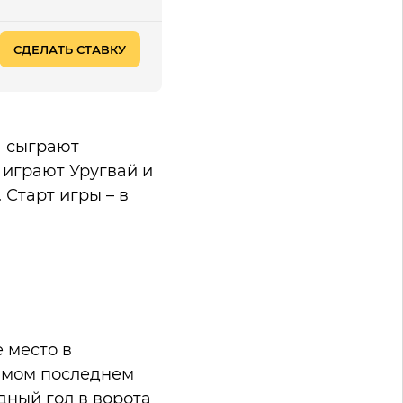
СДЕЛАТЬ СТАВКУ
а сыграют
 играют Уругвай и
 Старт игры – в
 место в
самом последнем
дный гол в ворота