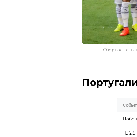
Сборная Ганы в
Португали
Собы
Побе
ТБ 2,5