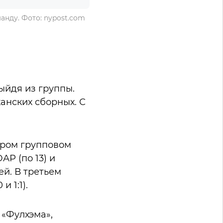
нду. Фото: nypost.com
ыйдя из группы.
анских сборных. С
ром групповом
Р (по 13) и
ей. В третьем
 1:1).
 «Фулхэма»,