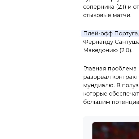
соперника (2:1) и
стыковые матчи.
Плей-офф Португа
Фернанду Сантуша 
Македонию (2:0).
Главная проблема 
разорвал контракт
мундиалю. В полуз
которые обеспечат
большим потенциал