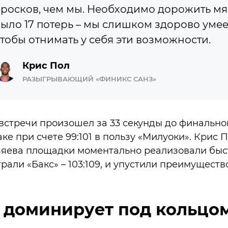
росков, чем мы. Необходимо дорожить мя
ыло 17 потерь – мы слишком здорово умее
тобы отнимать у себя эти возможности.
Крис Пол
РАЗЫГРЫВАЮЩИЙ «ФИНИКС САНЗ»
стречи произошел за 33 секунды до финальной
ке при счете 99:101 в пользу «Милуоки». Крис 
озяева площадки моментально реализовали быс
рали «Бакс» – 103:109, и упустили преимущество 
 доминирует под кольцо