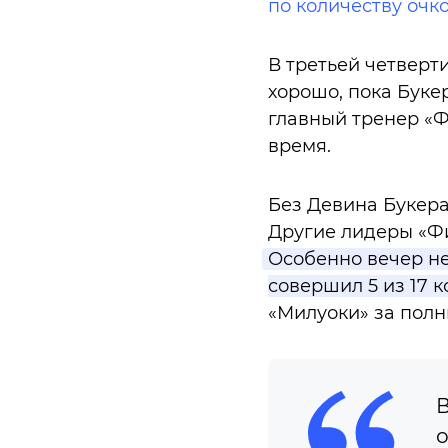
по количеству очк
В третьей четверти
хорошо, пока Буке
главный тренер «
время.
Без Девина Букера
Другие лидеры «Фи
Особенно вечер не
совершил 5 из 17 
«Милуоки» за полн
В
о