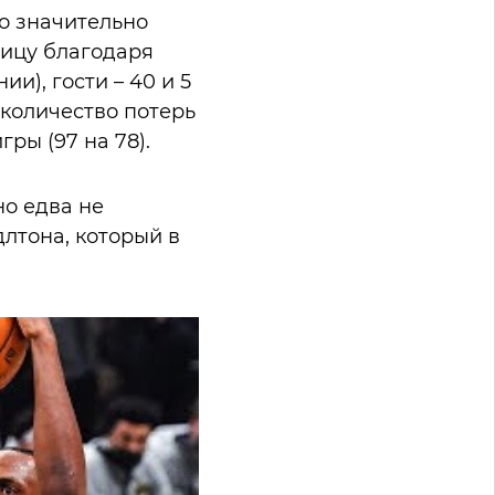
то значительно
ницу благодаря
и), гости – 40 и 5
 количество потерь
ры (97 на 78).
но едва не
лтона, который в