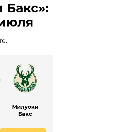
 Бакс»:
 июля
те.
Милуоки
Бакс