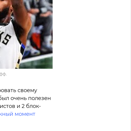
фф.
ровать своему
 был очень полезен
истов и 2 блок-
ажный момент