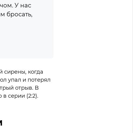
чом. У нас
м бросать,
 сирены, когда
Пол упал и потерял
трый отрыв. В
в серии (2:2).
м