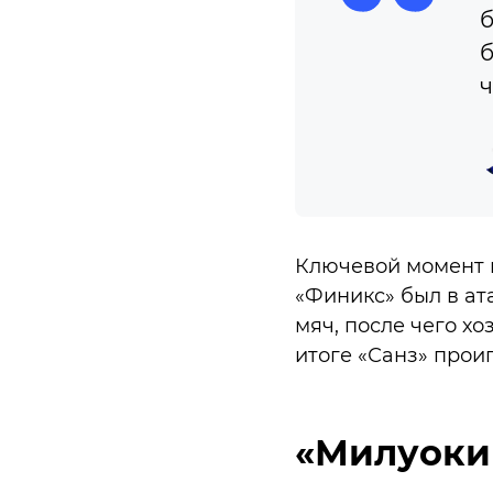
б
б
ч
Ключевой момент в
«Финикс» был в ата
мяч, после чего х
итоге «Санз» проиг
«Милуоки