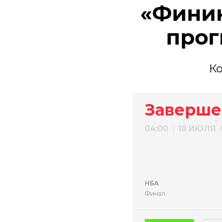
«Финик
прог
Ко
Заверше
04:00
18 ИЮЛЯ
|
НБА
Финал