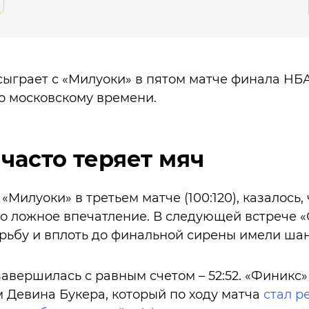
сыграет с «Милуоки» в пятом матче финала НБА
по московскому времени.
часто теряет мяч
«Милуоки» в третьем матче (100:120), казалось,
ло ложное впечатление. В следующей встрече 
рьбу и вплоть до финальной сирены имели шан
авершилась с равным счетом – 52:52. «Финикс»
 Девина Букера, который по ходу матча
стал р