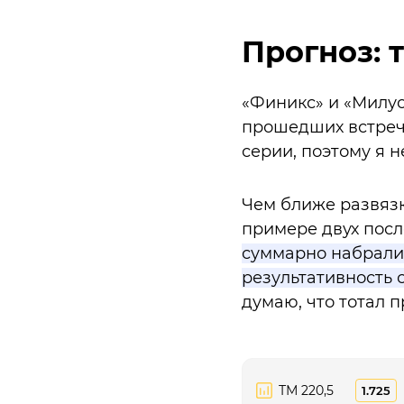
Прогноз: 
«Финикс» и «Милу
прошедших встреч 
серии, поэтому я н
Чем ближе развязк
примере двух посл
суммарно набрали 2
результативность с
думаю, что тотал 
ТМ 220,5
1.725