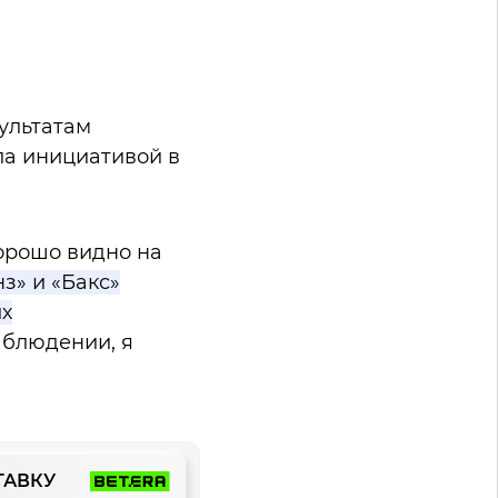
ультатам
ла инициативой в
хорошо видно на
з» и «Бакс»
их
аблюдении, я
ТАВКУ