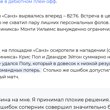
ов в дебютном плей-офф
.
 «Санз» вырвались вперед – 82:76. Встреча в 
р не схватил пару лишних персональных фолов. 
Финикса» Монти Уильямс вынужденно ограничил
 на площадке «Санз» осиротели в нападении (он
никса» Крис Пол и Деандре Эйтон суммарно на
 удался Полу, который в довесок к низкой резу
командных потерь.
Столько же ошибок допустил
ый матч.
ина на мне. Я принимал плохие решения. 
шибок соперник совершил значительно 