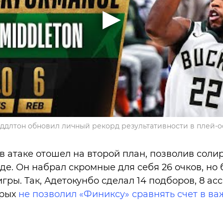
ддлтон обновил личный рекорд результативности в плей-о
в атаке отошел на второй план, позволив соли
де. Он набрал скромные для себя 26 очков, но
игры. Так, Адетокунбо сделал 14 подборов, 8 асс
орых
не позволил «Финиксу» сравнять счет в в