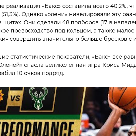
е реализация «Бакс» составила всего 40,2%, ч
 (51,3%). Однако «олени» нивелировали эту раз
итах. Они сделали 48 подборов (17 в нападени
акое превосходство под кольцом, а также малое
и» совершить значительно больше бросков с иг
ие статистические показатели, «Бакс» все рав
«Оленей» спасла великолепная игра Криса Мидд
забил 10 очков подряд.