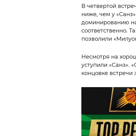
В четвертой встреч
ниже, чем у «Санз»
доминированию на щ
соответственно. Т
позволили «Милуок
Несмотря на хорош
уступили «Санз». 
концовке встречи 