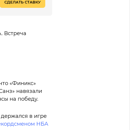
СДЕЛАТЬ СТАВКУ
. Встреча
 что «Финикс»
«Санз» навязали
сы на победу.
 держался в игре
екордсменом НБА