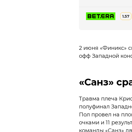
1.57
2 июня «Финикс» с
офф Западной конф
«Санз» ср
Травма плеча Крис
полуфинал Западно
Пол провел на пло
очками и 11 резул
команды «Санз» два