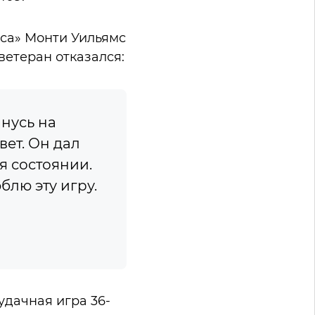
кса» Монти Уильямс
ветеран отказался:
анусь на
вет. Он дал
я состоянии.
блю эту игру.
удачная игра 36-