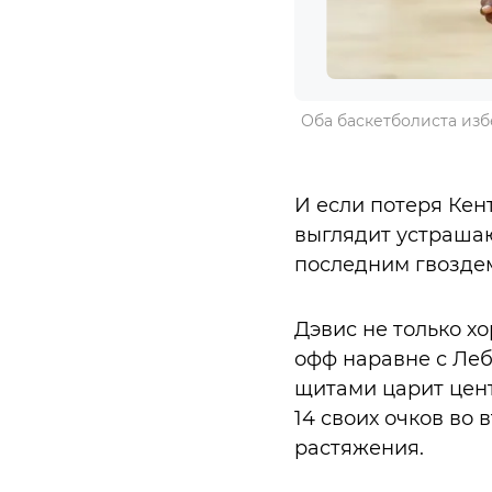
Оба баскетболиста изб
И если потеря Кен
выглядит устрашаю
последним гвозде
Дэвис не только хо
офф наравне с Леб
щитами царит цент
14 своих очков во 
растяжения.