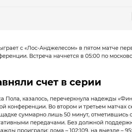
ыграет с «Лос-Анджелесом» в пятом матче пер
еренции. Встреча начнется в 05:00 по москов
авняли счет в серии
а Пола, казалось, перечеркнула надежды «Фин
й конференции. Во втором и третьем матчах с
щадке суммарно лишь 50 минут, отметившись 
ьтативными передачами. Без должной поддержк
жды проиграли: дома – 102:109, на выезде – 95: