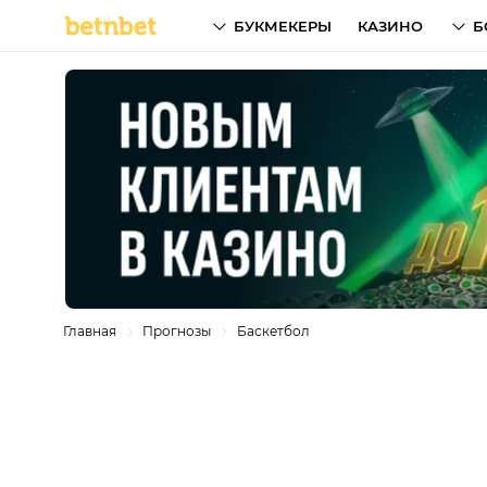
БУКМЕКЕРЫ
КАЗИНО
Б
Главная
Прогнозы
Баскетбол