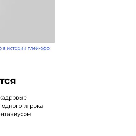
то в истории плей-офф
тся
 кадровые
 одного игрока
Кентавиусом