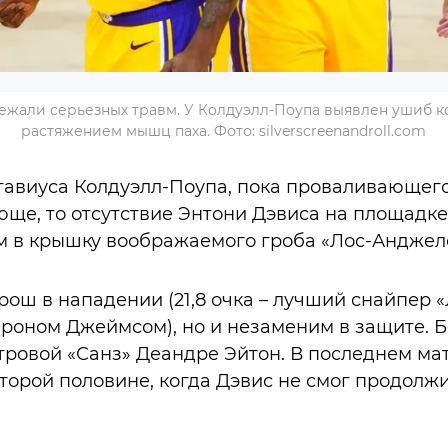
ежали серьезных травм. У Колдуэлл-Поупа выявлен ушиб к
растяжением мышц паха. Фото: silverscreenandroll.com
тавиуса Колдуэлл-Поупа, пока проваливающего
ще, то отсутствие Энтони Дэвиса на площадке
м в крышку воображаемого гроба «Лос-Анджеле
рош в нападении (21,8 очка – лучший снайпер «
роном Джеймсом), но и незаменим в защите. Б
ровой «Санз» Деандре Эйтон. В последнем мат
второй половине, когда Дэвис не смог продолжи