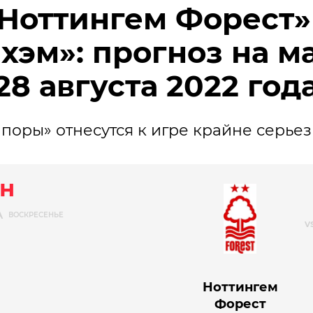
Ноттингем Форест»
нхэм»: прогноз на м
28 августа 2022 год
поры» отнесутся к игре крайне серьез
н
А
ВОСКРЕСЕНЬЕ
Ноттингем
Форест