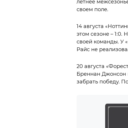
летнее межсезонье
своем поле.
14 августа «Нотти
этом сезоне – 1:0
своей команды. У 
Райс не реализова
20 августа «Форес
Бреннан Джонсон в
забрать победу. По