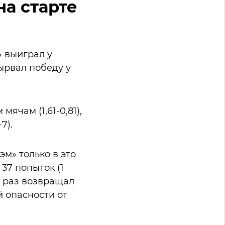
на старте
» выиграл у
вырвал победу у
ячам (1,61-0,81),
7).
м» только в это
37 попыток (1
ть раз возвращал
 опасности от