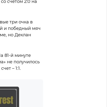
со счетом 2:0 на
вые три очка в
ый и победный мяч
ме, но Деклан
а 81-й минуте
а» не получилось
ет – 1:1.