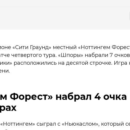
дионе «Сити Граунд» местный «Ноттингем Форест
тче четвертого тура. «Шпоры» набрали 7 очков 
ики» расположились на десятой строчке. Игра н
ени.
м Форест» набрал 4 очка 
урах
 «Ноттингем» сыграл с «Ньюкаслом», который с