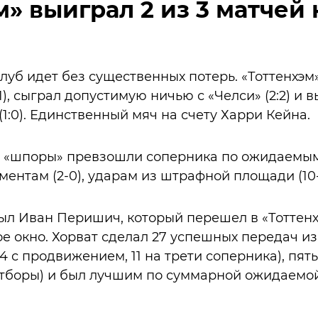
м» выиграл 2 из 3 матчей 
луб идет без существенных потерь. «Тоттенхэм
1), сыграл допустимую ничью с «Челси» (2:2) и 
1:0). Единственный мяч на счету Харри Кейна.
» «шпоры» превзошли соперника по ожидаемым м
ентам (2-0), ударам из штрафной площади (10-
л Иван Перишич, который перешел в «Тоттенхэ
е окно. Хорват сделал 27 успешных передач из 
, 4 с продвижением, 11 на трети соперника), пя
отборы) и был лучшим по суммарной ожидаемой