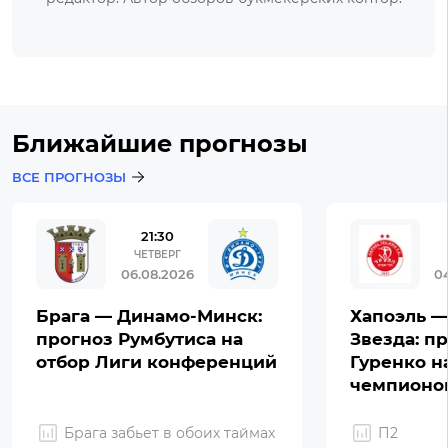
Ближайшие прогнозы
ВСЕ ПРОГНОЗЫ
21:30
ЧЕТВЕРГ
06.08.2026
0
Брага — Динамо-Минск:
Хапоэль —
прогноз Румбутиса на
Звезда: п
отбор Лиги конференций
Гуренко н
чемпионо
Брага забьет в обоих таймах
П2