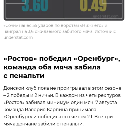
«Сочи» нанес 35 ударов по воротам «Нижнего» и
наиграл на 3,6 ожидаемого забитого мяча. Источник:
understat.com
«Ростов» победил «Оренбург»,
команда оба мяча забила
с пенальти
Донской клуб пока не проигрывал в этом сезоне
– 2 победы и 2 ничьи. В каждом из четырех туров
«Ростов» забивал минимум один мяч. 7 августа
команда Валерия Карпина принимала
«Оренбург» и победила со счетом 2:1. Все три
мяча дончане забили с пенальти.