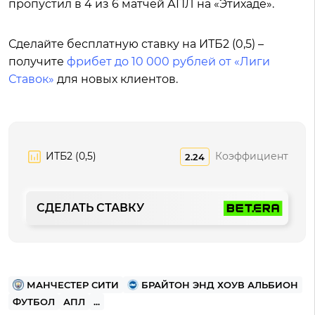
пропустил в 4 из 6 матчей АПЛ на «Этихаде».
Сделайте бесплатную ставку на ИТБ2 (0,5) –
получите
фрибет до 10 000 рублей от «Лиги
Ставок»
для новых клиентов.
ИТБ2 (0,5)
Коэффициент
2.24
СДЕЛАТЬ СТАВКУ
МАНЧЕСТЕР СИТИ
БРАЙТОН ЭНД ХОУВ АЛЬБИОН
ФУТБОЛ
АПЛ
...