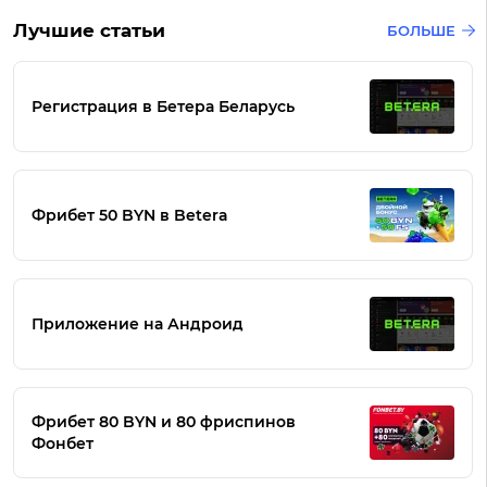
Лучшие статьи
БОЛЬШЕ
Регистрация в Бетера Беларусь
Фрибет 50 BYN в Betera
Приложение на Андроид
Фрибет 80 BYN и 80 фриспинов
Фонбет