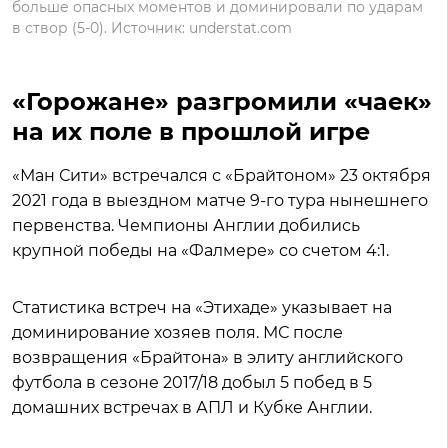
больше опасных моментов и доминировали по ударам
в створ (5-0). Источник: understat.com
«Горожане» разгромили «чаек»
на их поле в прошлой игре
«Ман Сити» встречался с «Брайтоном» 23 октября
2021 года в выездном матче 9-го тура нынешнего
первенства. Чемпионы Англии добились
крупной победы на «Фалмере» со счетом 4:1.
Статистика встреч на «Этихаде» указывает на
доминирование хозяев поля. МС после
возвращения «Брайтона» в элиту английского
футбола в сезоне 2017/18 добыл 5 побед в 5
домашних встречах в АПЛ и Кубке Англии.