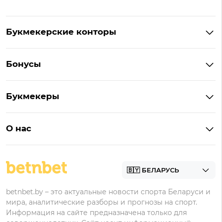
Букмекерские конторы
Букмекеры Беларуси
Бонусы
Букмекеры на Андроид
Кешбэк
Букмекеры с бонусом
Букмекеры
Бонус на депозит
Букмекеры с приложениями
Betera
Промокоды
БК для ставок на киберспорт
О нас
Фонбет
Фрибеты
БК для ставок на футбол
Контакты
Винлайн
Промокоды Фонбет
Марафонбет
Бонусы Бетера
betnbet.by – это актуальные новости спорта Беларуси и
Бонусы Винлайн
мира, аналитические разборы и прогнозы на спорт.
Информация на сайте предназначена только для