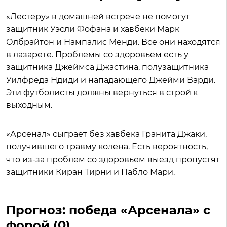
«Лестеру» в домашней встрече не помогут
защитник Уэсли Фофана и хавбеки Марк
Олбрайтон и Нампалис Менди. Все они находятся
в лазарете. Проблемы со здоровьем есть у
защитника Джеймса Джастина, полузащитника
Уилфреда Ндиди и нападающего Джейми Варди.
Эти футболисты должны вернуться в строй к
выходным.
«Арсенал» сыграет без хавбека Гранита Джаки,
получившего травму колена. Есть вероятность,
что из-за проблем со здоровьем выезд пропустят
защитники Киран Тирни и Пабло Мари.
Прогноз: победа «Арсенала» с
форой (0)