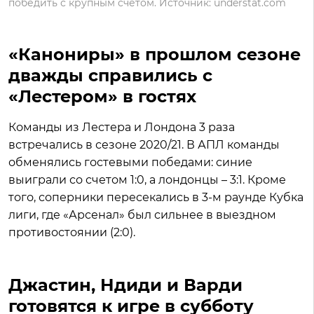
победить с крупным счетом. Источник: understat.com
«Канониры» в прошлом сезоне
дважды справились с
«Лестером» в гостях
Команды из Лестера и Лондона 3 раза
встречались в сезоне 2020/21. В АПЛ команды
обменялись гостевыми победами: синие
выиграли со счетом 1:0, а лондонцы – 3:1. Кроме
того, соперники пересекались в 3-м раунде Кубка
лиги, где «Арсенал» был сильнее в выездном
противостоянии (2:0).
Джастин, Ндиди и Варди
готовятся к игре в субботу