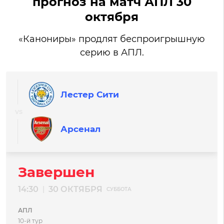
прогноз на матч АПЛ 30
октября
«Канониры» продлят беспроигрышную
серию в АПЛ.
Лестер Сити
Арсенал
Завершен
14:30
30 ОКТЯБРЯ
|
СУББОТА
АПЛ
10-й тур