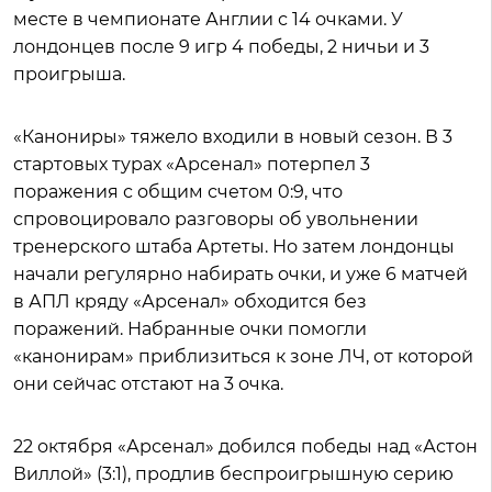
месте в чемпионате Англии с 14 очками. У
лондонцев после 9 игр 4 победы, 2 ничьи и 3
проигрыша.
«Канониры» тяжело входили в новый сезон. В 3
стартовых турах «Арсенал» потерпел 3
поражения с общим счетом 0:9, что
спровоцировало разговоры об увольнении
тренерского штаба Артеты. Но затем лондонцы
начали регулярно набирать очки, и уже 6 матчей
в АПЛ кряду «Арсенал» обходится без
поражений. Набранные очки помогли
«канонирам» приблизиться к зоне ЛЧ, от которой
они сейчас отстают на 3 очка.
22 октября «Арсенал» добился победы над «Астон
Виллой» (3:1), продлив беспроигрышную серию