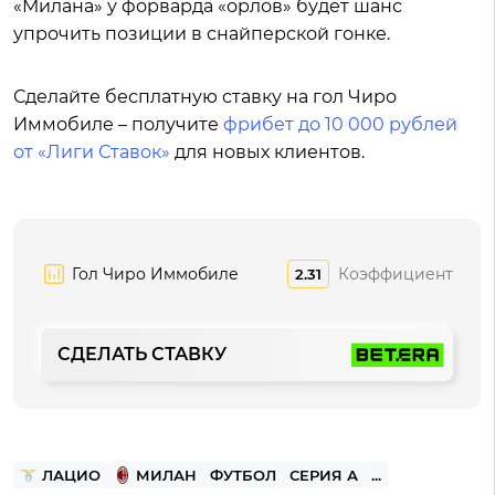
«Милана» у форварда «орлов» будет шанс
упрочить позиции в снайперской гонке.
Сделайте бесплатную ставку на гол Чиро
Иммобиле – получите
фрибет до 10 000 рублей
от «Лиги Ставок»
для новых клиентов.
Гол Чиро Иммобиле
Коэффициент
2.31
СДЕЛАТЬ СТАВКУ
ЛАЦИО
МИЛАН
ФУТБОЛ
СЕРИЯ А
...