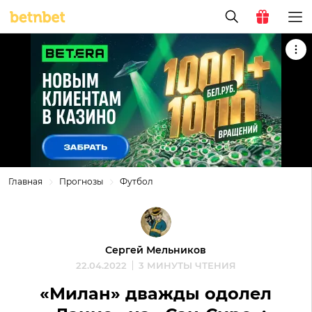
Главная
Прогнозы
Футбол
Сергей Мельников
22.04.2022
3 МИНУТЫ ЧТЕНИЯ
«Милан» дважды одолел