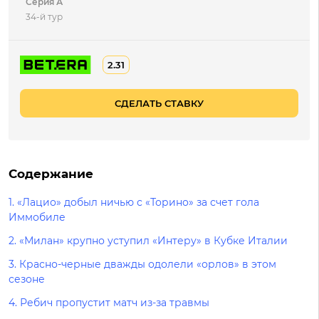
Серия А
34-й тур
2.31
СДЕЛАТЬ СТАВКУ
Содержание
1.
«Лацио» добыл ничью с «Торино» за счет гола
Иммобиле
2.
«Милан» крупно уступил «Интеру» в Кубке Италии
3.
Красно-черные дважды одолели «орлов» в этом
сезоне
4.
Ребич пропустит матч из-за травмы