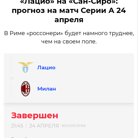
«Лацио» на «Сан-Сиро»:
прогноз на матч Серии А 24
апреля
В Риме «россонери» будет намного труднее,
чем на своем поле.
Лацио
Милан
Завершен
21:45
24 АПРЕЛЯ
|
ВОСКРЕСЕНЬЕ