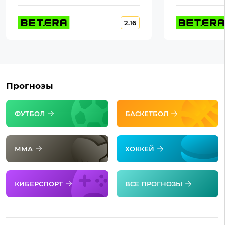
2.16
Прогнозы
ФУТБОЛ
БАСКЕТБОЛ
ММА
ХОККЕЙ
КИБЕРСПОРТ
ВСЕ ПРОГНОЗЫ