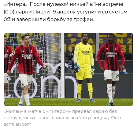
«Интера». После нулевой ничьей в 1-й встрече
(0:0) парни Пиоли 19 апреля уступили со счетом
0:3 и завершили борьбу за трофей.
«Милан» в матче с «Интером» прервал серию без
пропущенных голов, длившуюся 7 игр подряд. Фото:
acmilan.com