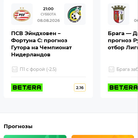
21:00
СУББОТА
08.08.2026
0
ПСВ Эйндховен –
Брага — Д
Фортуна С: прогноз
прогноз Р
Гутора на Чемпионат
отбор Ли
Нидерландов
П1 с форой (-2.5)
Брага за
2.16
Прогнозы