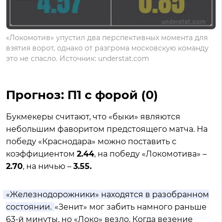
«Локомотив» упустил два перспективных момента для
взятия ворот, однако от разгрома московскую команду
это не спасло. Источник: understat.com
Прогноз: П1 с форой (0)
Букмекеры считают, что «быки» являются
небольшим фаворитом предстоящего матча. На
победу «Краснодара» можно поставить с
коэффициентом
2.44
, на победу «Локомотива» –
2.70
, на ничью –
3.55.
«Железнодорожники» находятся в разобранном
состоянии.
«Зенит» мог забить намного раньше
63-й минуты, но «Локо» везло. Когда везение