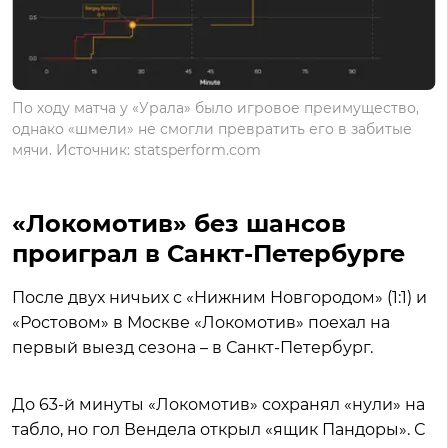
По ходу матча у «Урала» было игровое преимущество,
однако «шмели» не смогли превратить его в забитые
мячи. Источник: statsperform.com
«Локомотив» без шансов
проиграл в Санкт-Петербурге
После двух ничьих с «Нижним Новгородом» (1:1) и
«Ростовом» в Москве «Локомотив» поехал на
первый выезд сезона – в Санкт-Петербург.
До 63-й минуты «Локомотив» сохранял «нули» на
табло, но гол Вендела открыл «ящик Пандоры». С