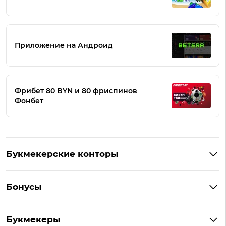
Приложение на Андроид
Фрибет 80 BYN и 80 фриспинов
Фонбет
Букмекерские конторы
Букмекеры Беларуси
Бонусы
Букмекеры на Андроид
Кешбэк
Букмекеры с бонусом
Букмекеры