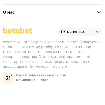
Бонус на депозит
Букмекеры с приложениями
Betera
Промокоды
БК для ставок на киберспорт
О нас
Фонбет
Фрибеты
БК для ставок на футбол
Контакты
Винлайн
Промокоды Фонбет
Марафонбет
Бонусы Бетера
betnbet.by – это актуальные новости спорта Беларуси и
Бонусы Винлайн
мира, аналитические разборы и прогнозы на спорт.
Информация на сайте предназначена только для
совершеннолетних. Сайт носит информационный
характер: не организовывает игры на деньги и не
предоставляет букмекерские услуги.
Сайт предназначен для лиц
21
не младше 21 года