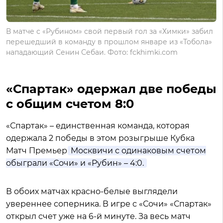
В матче с «Рубином» свой первый гол за «Химки» забил
перешедший в команду в прошлом январе из «Тобола»
нападающий Сенин Себаи. Фото: fckhimki.com
«Спартак» одержал две победы
с общим счетом 8:0
«Спартак» – единственная команда, которая
одержала 2 победы в этом розыгрыше Кубка
Матч Премьер.
Москвичи с одинаковым счетом
обыграли «Сочи» и «Рубин» – 4:0.
В обоих матчах красно-белые выглядели
увереннее соперника. В игре с «Сочи» «Спартак»
открыл счет уже на 6-й минуте. За весь матч