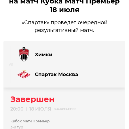
на матч Кубка Матч Премьер
18 июля
«Спартак» проведет очередной
результативный матч.
Химки
Спартак Москва
Завершен
20:00
18 ИЮЛЯ
|
ВОСКРЕСЕНЬЕ
Кубок Матч Премьер
3-й тур