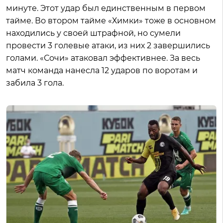
минуте. Этот удар был единственным в первом
тайме. Во втором тайме «Химки» тоже в основном
находились у своей штрафной, но сумели
провести 3 голевые атаки, из них 2 завершились
голами. «Сочи» атаковал эффективнее. За весь
матч команда нанесла 12 ударов по воротам и
забила 3 гола.