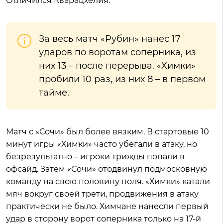
Отличился Кварацхелия.
За весь матч «Рубин» нанес 17
ударов по воротам соперника, из
них 13 – после перерыва. «Химки»
пробили 10 раз, из них 8 – в первом
тайме.
Матч с «Сочи» был более вязким. В стартовые 10
минут игры «Химки» часто убегали в атаку, но
безрезультатно – игроки трижды попали в
офсайд. Затем «Сочи» отодвинул подмосковную
команду на свою половину поля. «Химки» катали
мяч вокруг своей трети, продвижения в атаку
практически не было. Химчане нанесли первый
удар в сторону ворот соперника только на 17-й