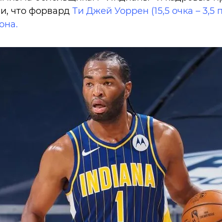
и, что форвард
Ти Джей Уоррен (15,5 очка – 3,5
она.