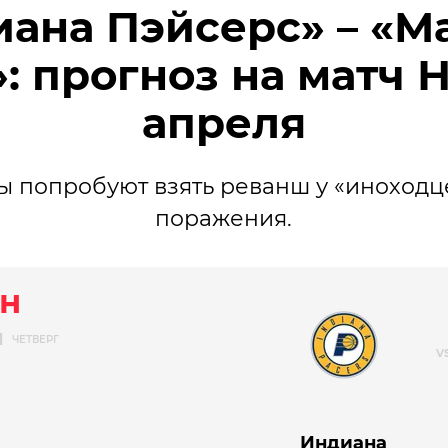
иана Пэйсерс» – «М
: прогноз на матч 
апреля
 попробуют взять реванш у «иноходце
поражения.
н
Я
ЧЕТВЕРГ
Индиана