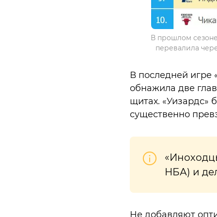
В прошлом сезоне 
перевалила через
В последней игре «
обнажила две глав
щитах. «Уизардс» 
существенно превзо
«Иноходцы»
НБА) и дел
Не добавляют опт