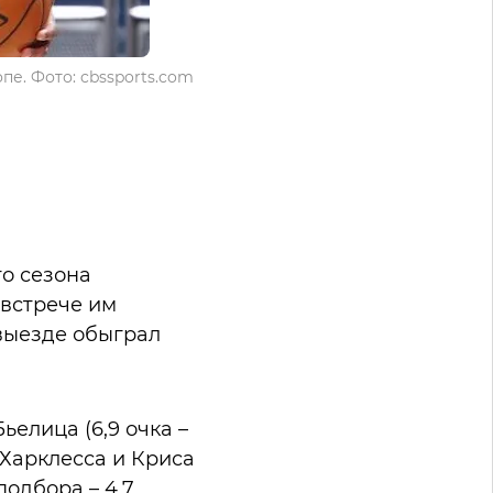
е. Фото: cbssports.com
о сезона
 встрече им
выезде обыграл
елица (6,9 очка –
 Харклесса и Криса
подбора – 4,7