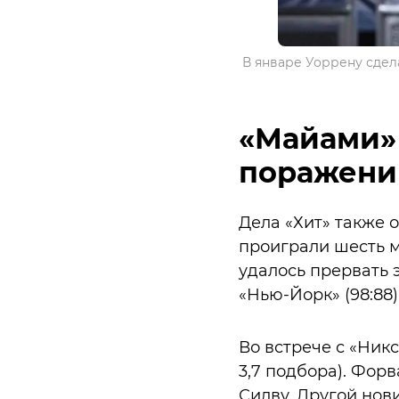
В январе Уоррену сдел
«Майами»
поражени
Дела «Хит» также 
проиграли шесть м
удалось прервать 
«Нью-Йорк» (98:88)
Во встрече с «Ник
3,7 подбора). Фор
Силву. Другой нови