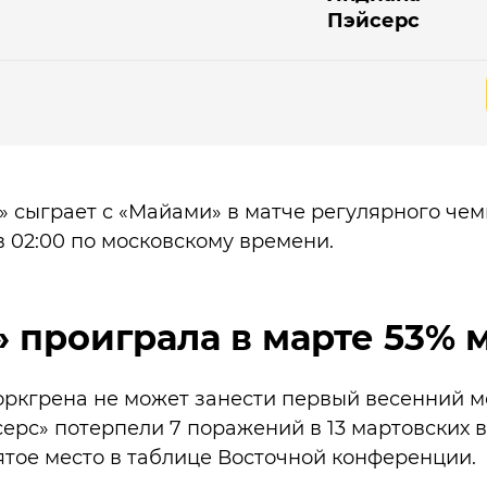
Пэйсерс
» сыграет с «Майами» в матче регулярного че
в 02:00 по московскому времени.
 проиграла в марте 53% 
ркгрена не может занести первый весенний ме
серс» потерпели 7 поражений в 13 мартовских в
ятое место в таблице Восточной конференции.