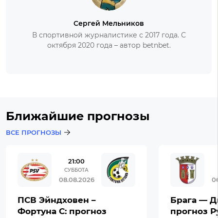
Сергей Мельников
В спортивной журналистике с 2017 года. С
октября 2020 года – автор betnbet.
Ближайшие прогнозы
ВСЕ ПРОГНОЗЫ
21:00
СУББОТА
08.08.2026
0
ПСВ Эйндховен –
Брага — Д
Фортуна С: прогноз
прогноз Р