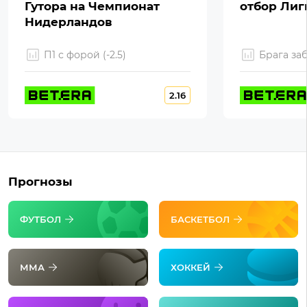
Гутора на Чемпионат
отбор Ли
Нидерландов
П1 с форой (-2.5)
Брага за
2.16
Прогнозы
ФУТБОЛ
БАСКЕТБОЛ
ММА
ХОККЕЙ