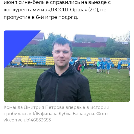
июня сине-белые справились на выезде с
конкурентами из «ДЮСШ-Орша» (2:0), не
пропустив в 6-й игре подряд.
Команда Дмитрия Петрова впервые в истории
пробилась в 1/16 финала Кубка Беларуси. Фото:
vk.com/club146833653